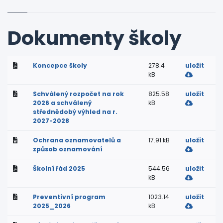
Dokumenty školy
Koncepce školy
278.4
uložit
kB
Schválený rozpočet na rok
825.58
uložit
2026 a schválený
kB
střednědobý výhled na r.
2027-2028
Ochrana oznamovatelů a
17.91 kB
uložit
způsob oznamování
Školní řád 2025
544.56
uložit
kB
Preventivní program
1023.14
uložit
2025_2026
kB