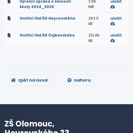
Výroční zpráva o činnosti
2.65
uložit
školy 2024_2025
MB
Vnitřní řád ŠD Heyrovského
263.11
uložit
kB
Vnitřní řád ŠD Čajkovského
221.49
uložit
kB
zpět na úvod
nahoru
ZŠ Olomouc,
Heyrovského 33