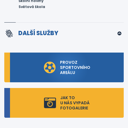
Školní noviny
Světová škola
DALŠÍ SLUŽBY
PROVOZ
SPORTOVNÍHO
AREÁLU
JAK TO
U NÁS VYPADÁ
FOTOGALERIE