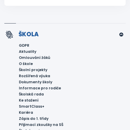
ŠKOLA
GDPR
Aktuality
Omlouvání žáků
O škole
Školní projekty
Rozšířená výuka
Dokumenty školy
Informace pro rodiče
Školská rada
Ke stažení
SmartClass+
Kariéra
Zápis do 1. třídy
Přijímací zkoušky na SŠ