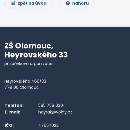
zpět na úvod
nahoru
ZŠ Olomouc,
Heyrovského 33
příspěvková organizace
Heyrovského 460/33
779 00 Olomouc
Telefon:
585 758 030
E-mail:
heyrak@volny.cz
IČO:
47657022