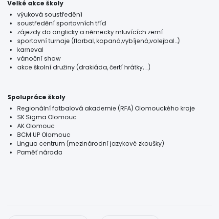
Velké akce školy
výuková soustředění
soustředění sportovních tříd
zájezdy do anglicky a německy mluvících zemí
sportovní turnaje (florbal, kopaná,vybíjená,volejbal…)
karneval
vánoční show
akce školní družiny (drakiáda, čertí hrátky, …)
Spolupráce školy
Regionální fotbalová akademie (RFA) Olomouckého kraje
SK Sigma Olomouc
AK Olomouc
BCM UP Olomouc
Lingua centrum (mezinárodní jazykové zkoušky)
Paměť národa