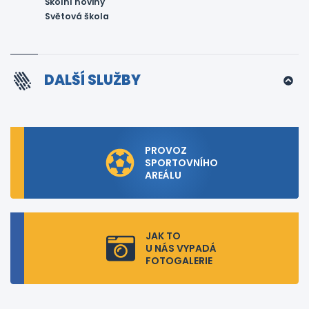
Školní noviny
Světová škola
DALŠÍ SLUŽBY
PROVOZ
SPORTOVNÍHO
AREÁLU
JAK TO
U NÁS VYPADÁ
FOTOGALERIE