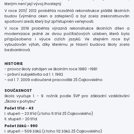
kterým není její vývoj lhostejný.
V roce 2011/ 2012 proběhla rozsáhlá rekonstrukce pláště školních
budov (výměna oken a zateplení) a byl zcela zrekonstruován
sportovní areál, který byl zpřístupněn veřejnosti.
V roce 2019 proběhla výrazná rekonstrukce školních dílen a
modernizace jedné ze dvou počítačových učeben, která byla
přizpůsobena i výuce cizích jazyků. Ve stejném roce byl
vybudován výtah, díky kterému je hlavní budova školy zcela
bezbariérová.
HISTORIE
- provoz školy zahájen ve školním roce 1980 –1981
- právní subjektivita od 1. 1. 1992
- od 1. 7. 2009 odloučené pracoviště ZŠ Čajkovského
SOUČASNOST
škola vyučuje 1. - 9. ročník podle ŠVP pro základní vzdělávání
„Škola v pohybu“
Počet tříd - 43
I. stupeň – 23 tříd (z toho 5 tříd ZŠ Čajkovského)
II. stupeň - 20 tříd
Počet žáků - 990
I. stupeň – 509 žáků (z toho 112 žáků ZŠ Čajkovského)