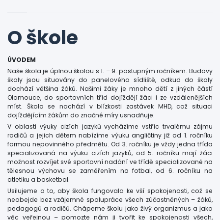
O škole
ÚVODEM
Naše škola je úplnou školou s 1. – 9. postupným ročníkem. Budovy
školy jsou situovány do panelového sídliště, odkud do školy
dochází většina žáků. Našimi žáky je mnoho dětí z jiných částí
Olomouce, do sportovních tříd dojíždějí žáci i ze vzdálenějších
míst. Škola se nachází v blízkosti zastávek MHD, což situaci
dojíždějícím žákům do značné míry usnadňuje.
V oblasti výuky cizích jazyků vycházíme vstříc trvalému zájmu
rodičů a jejich dětem nabízíme výuku angličtiny již od 1. ročníku
formou nepovinného předmětu. Od 3. ročníku je vždy jedna třída
specializovaná na výuku cizích jazyků, od 5. ročníku mají žáci
možnost rozvíjet své sportovní nadání ve třídě specializované na
tělesnou výchovu se zaměřením na fotbal, od 6. ročníku na
atletiku a basketbal.
Usilujeme o to, aby škola fungovala ke vší spokojenosti, což se
neobejde bez vzájemné spolupráce všech zúčastněných – žáků,
pedagogů a rodičů. Chápeme školu jako živý organizmus a jako
věc veřejnou – pomozte nám ji tvořit ke spokojenosti všech,