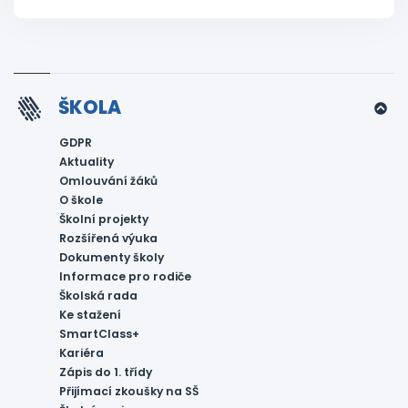
ŠKOLA
GDPR
Aktuality
Omlouvání žáků
O škole
Školní projekty
Rozšířená výuka
Dokumenty školy
Informace pro rodiče
Školská rada
Ke stažení
SmartClass+
Kariéra
Zápis do 1. třídy
Přijímací zkoušky na SŠ