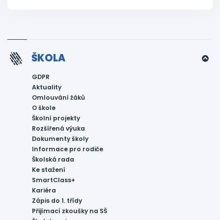
ŠKOLA
GDPR
Aktuality
Omlouvání žáků
O škole
Školní projekty
Rozšířená výuka
Dokumenty školy
Informace pro rodiče
Školská rada
Ke stažení
SmartClass+
Kariéra
Zápis do 1. třídy
Přijímací zkoušky na SŠ