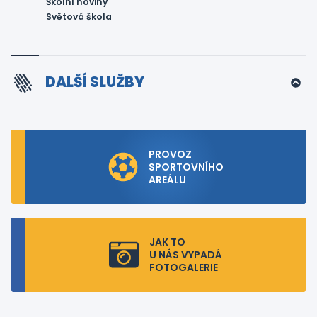
Školní noviny
Světová škola
DALŠÍ SLUŽBY
PROVOZ
SPORTOVNÍHO
AREÁLU
JAK TO
U NÁS VYPADÁ
FOTOGALERIE