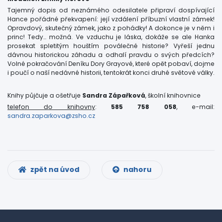
Tajemný dopis od neznámého odesilatele připraví dospívající
Hance pořádné překvapení: její vzdálení příbuzní vlastní zámek!
Opravdový, skutečný zámek, jako z pohádky! A dokonce je v něm i
princ! Tedy… možná. Ve vzduchu je láska, dokáže se ale Hanka
prosekat spletitým houštím poválečné historie? Vyřeší jednu
dávnou historickou záhadu a odhalí pravdu o svých předcích?
Volné pokračování Deníku Dory Grayové, které opět pobaví, dojme
i poučí o naší nedávné historii, tentokrát konci druhé světové války.
Knihy půjčuje a ošetřuje
Sandra Zápařková
, školní knihovnice
telefon do knihovny
:
585 758 058
, e-mail:
sandra.zaparkova@zsho.cz
zpět na úvod
nahoru