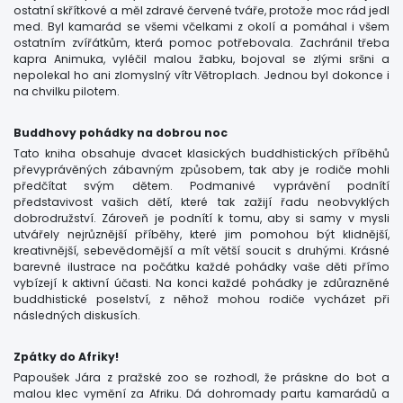
ostatní skřítkové a měl zdravé červené tváře, protože moc rád jedl
med. Byl kamarád se všemi včelkami z okolí a pomáhal i všem
ostatním zvířátkům, která pomoc potřebovala. Zachránil třeba
kapra Animuka, vyléčil malou žabku, bojoval se zlými sršni a
nepolekal ho ani zlomyslný vítr Větroplach. Jednou byl dokonce i
na chvilku pilotem.
Buddhovy pohádky na dobrou noc
Tato kniha obsahuje dvacet klasických buddhistických příběhů
převyprávěných zábavným způsobem, tak aby je rodiče mohli
předčítat svým dětem. Podmanivé vyprávění podnítí
představivost vašich dětí, které tak zažijí řadu neobvyklých
dobrodružství. Zároveň je podnítí k tomu, aby si samy v mysli
utvářely nejrůznější příběhy, které jim pomohou být klidnější,
kreativnější, sebevědomější a mít větší soucit s druhými. Krásné
barevné ilustrace na počátku každé pohádky vaše děti přímo
vybízejí k aktivní účasti. Na konci každé pohádky je zdůrazněné
buddhistické poselství, z něhož mohou rodiče vycházet při
následných diskusích.
Zpátky do Afriky!
Papoušek Jára z pražské zoo se rozhodl, že práskne do bot a
malou klec vymění za Afriku. Dá dohromady partu kamarádů a