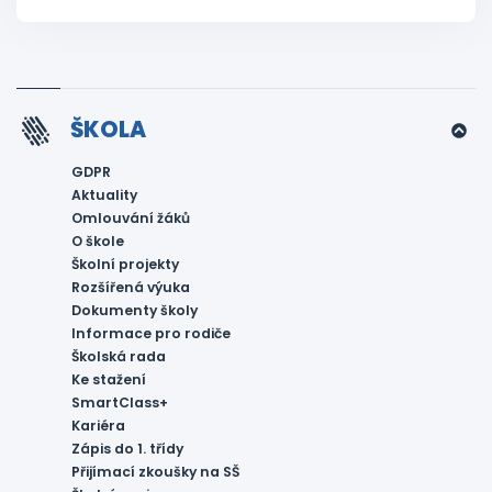
ŠKOLA
GDPR
Aktuality
Omlouvání žáků
O škole
Školní projekty
Rozšířená výuka
Dokumenty školy
Informace pro rodiče
Školská rada
Ke stažení
SmartClass+
Kariéra
Zápis do 1. třídy
Přijímací zkoušky na SŠ