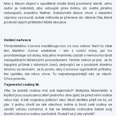
Max s Alison objeví v opuštěné chatě starý poničený deník. Jeho
autor je nabádá, aby vstoupili přes bránu do světa plného
nebezpečí, zvaného Nether. Svědomitá Alison chce z riskantní
výpravy vycouvat, avšak náhoda je přenese do děsivé říše, která
podrobí jejich přátelství těžké zkoušce.
Volání netvora
Třináctiletého Conora navštěvuje noc co noc netvor. Není to však
ten, kterého Conor očekával - ten z noční můry, jež ho
pronásleduje od doby, kdy jeho maminku začali v nemocnici týrat
neúspěšnými léčebnými procedurami. Tenhle netvor je jiný. Je to
tajuplný přízrak z dávných časů, ukrývající se v podobě starého
stromu za domem. Je tu proto, aby Conorovi vyprávěl tři příběhy.
Na oplátku ale něco chce. Tu nejnebezpečnější věc ze všech.
Chce pravdu.
Tejemství rodiny M.
Víte, že každá rodina má své tajemství? Matylda, Maxmilián a
Kryštof jsou sourozenci, kteří jednoho dne zjistí, že před nimi rodiče
něco tají. A tak rozjedou pátrací akci. Musí zkrátka přijít na to, oč
jde. V jednu chvíli se ale všechno zvrtne a život celé rodiny se
obrátí vzhůru nohama. A tak se Matylda rozhodne běžet svůj
životní závod a rodinu zachránit. Podaří se jí ale vyhrát?