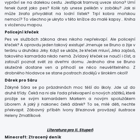
vypráví se na dalekou cestu. Jestlipak tramvaj uveze slona? Umí
fenek čurat jako pes? Kolik ryb unese pelikán v zobáku? Jak si
může žirafa přivydělat na lodní lístek? Trpí kobra mořskou
nemocí? To všechno je ukryto v této knížce do malé kapsy... Kniha
s vloženou mapou.
Policejní křeček
Pes ve službách zákona dnes nikoho nepřekvapí. Ale policejní
křeček? A opravdu jeden takový existuje! Jmenuje se Bruno a žije v
teráriu u druháka Jirky. Když se ukáže, že křeček mluví, Jirka zajásá,
takového kamaráda nikdo nemá. Zvídavý křeček se naučí i číst, a
zatouží poznat svět za dveřmi domu. Jednoho dne se Bruno
skutečně dostane ven a přihodí se něco neuvěřitelného. Z
drobného hlodavce se stane postrach zlodějů v širokém okolí!
Dárek pro Sáru
Žákyně Sára se po prázdninách moc těší do školy. Jde už do
druhé třídy. Čeká na ni ale řada překvapení a nových zážitků, které
prožije se svým kamarádem Markem a novým spolužákem
Liborem. A jaký ji nakonec čeká dárek? To se, milé děti, nechte
překvapit. Zábavný příběh Ivony Březinové provázejí ilustrace
Heleny Zmatlíkové.
Literatura pro II. Stupeň
Minecraft: Ztracený deník