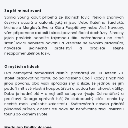
Za pět minut zvoní
Sbírka young adult příběhů ze školních lavic. Několik známých
českých autorů a autorek, jakými jsou třeba Kateřina Šardická,
Michaela Merglová, Eva a Klára Pospíšilovy nebo Aleš Novotný,
vám připomene radosti i strasti povinné školní docházky. S hrdiny
jejich povídek odhalíte tajemnou šifru načmáranou na staré
školní lavici, seberete odvahu a vzepřete se školním pravidlům,
navážete jedinečná přátelství a prožijete stejně
nezapomenutelnou lásku.
O myších a lidech
Dva nemajetní zemědělští dělníci přicházejí ve 30. letech 20.
století pracovat na farmu do Salinaského údolí. Každý z nich má
jinou povahu, oba však spřádají sny a iluze, že jednou se jim
podaří mít své vlastní hospodářství a budou tam chovat králíky.
Doba je hodně zlá – a nejhorší se teprve rýsuje. Ochranářský a
prozíravý George správně tuší, že slaboduchý silák Lennie by
nechtě mohl způsobit katastrofu… Světoznámá novela přináší
působivý příběh, v němž osudové zlo nenávratně zničí idylickou
touhu po klidném životě.
Medailon Emilky Horové