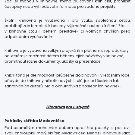
Žáci si mohou v knihovně mimo půjčování knih číst, prohlížet
časopisy nebo vyhledávat informace pro zadané projekty.
Školní knihovna je využívána i pro výuku, společnou četbu,
probíhají zde tematické besedy, výjimečně i autorská čtení. Žáci si
v knihovně čtou i během přestávek či volných chvílích před
odpoledním vyučováním.
Knihovna je vybavena velkým projekčním plátnem s reproduktory,
na kterém je možnost dětem během jejich návštěvy v knihovně,
promítnout různé dokumenty, ukázky či prezentace.
Knižní fond je dle možností průběžně doplňován. I v letošním roce
přibyde do knihovny několik nových titulů, jak od českých tak i
zahraničních autorů. Malá ochutnávka z posledních novinek…
Literatura pro I. stupeň
Pohádky skřítka Medovníčka
Pod osamělým mohutným dubem uprostřed paseky si postavil
svoji chaloupku malý skřítek Medovníček. Nenosil plnovous jako