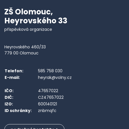
ZŠ Olomouc,
Heyrovského 33
příspěvková organizace
Heyrovského 460/33
779 00 Olomouc
Telefon:
585 758 030
E-mail:
heyrak@volny.cz
IČO:
47657022
DIČ:
CZ47657022
IZO:
600140121
ID schránky:
znbmqfc