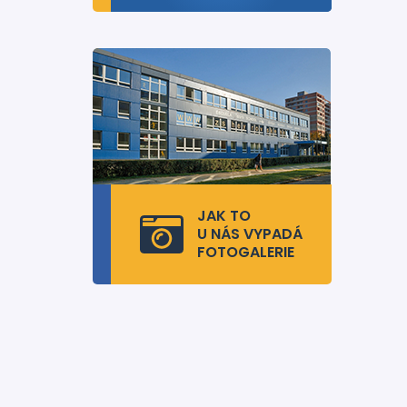
JAK TO
U NÁS VYPADÁ
FOTOGALERIE