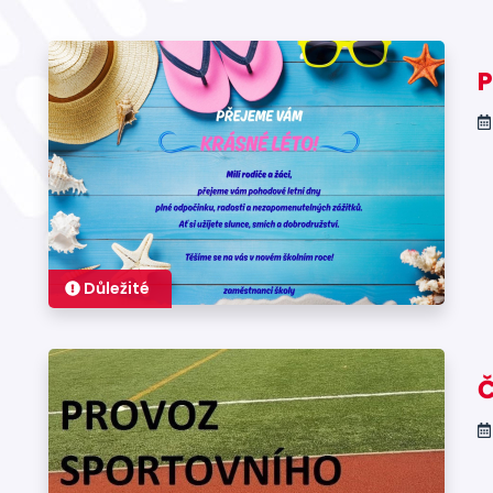
P
Důležité
Č