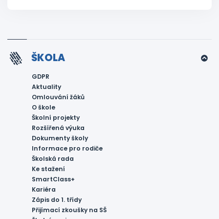
ŠKOLA
GDPR
Aktuality
Omlouvání žáků
O škole
Školní projekty
Rozšířená výuka
Dokumenty školy
Informace pro rodiče
Školská rada
Ke stažení
SmartClass+
Kariéra
Zápis do 1. třídy
Přijímací zkoušky na SŠ