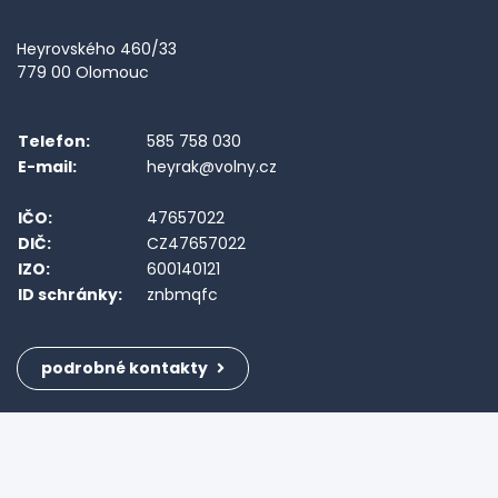
Heyrovského 460/33
779 00 Olomouc
Telefon:
585 758 030
E-mail:
heyrak@volny.cz
IČO:
47657022
DIČ:
CZ47657022
IZO:
600140121
ID schránky:
znbmqfc
podrobné kontakty