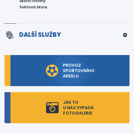
Školní noviny
Světová škola
DALŠÍ SLUŽBY
PROVOZ
SPORTOVNÍHO
AREÁLU
JAK TO
U NÁS VYPADÁ
FOTOGALERIE