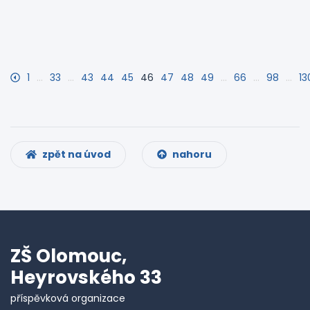
1
…
33
…
43
44
45
46
47
48
49
…
66
…
98
…
13
zpět na úvod
nahoru
ZŠ Olomouc,
Heyrovského 33
příspěvková organizace