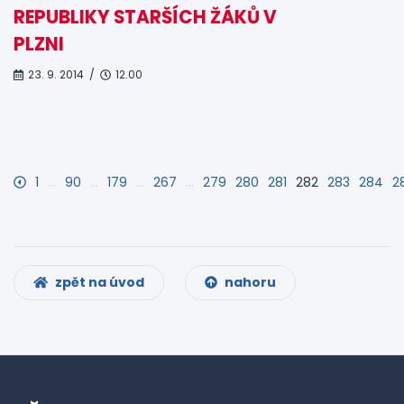
REPUBLIKY STARŠÍCH ŽÁKŮ V
PLZNI
23. 9. 2014 /
12.00
1
…
90
…
179
…
267
…
279
280
281
282
283
284
2
zpět na úvod
nahoru