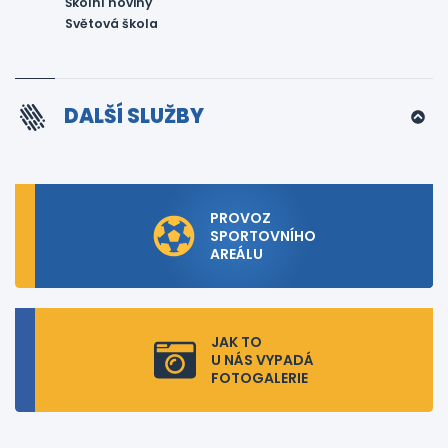
Školní noviny
Světová škola
DALŠÍ SLUŽBY
PROVOZ
SPORTOVNÍHO
AREÁLU
JAK TO
U NÁS VYPADÁ
FOTOGALERIE