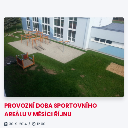
PROVOZNÍ DOBA SPORTOVNÍHO
AREÁLU V MĚSÍCI ŘÍJNU
30. 9. 2014 /
12.00