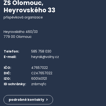
ZŠ Olomouc,
Heyrovského 33
příspěvková organizace
Heyrovského 460/33
779 00 Olomouc
Telefon:
585 758 030
E-mail:
heyrak@volny.cz
IČO:
47657022
DIČ:
CZ47657022
IZO:
600140121
ID schránky:
znbmqfc
podrobné kontakty