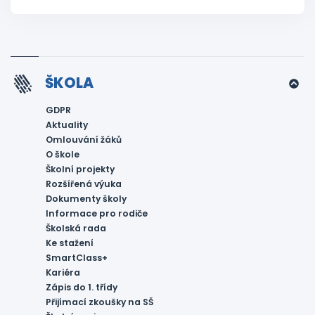
ŠKOLA
GDPR
Aktuality
Omlouvání žáků
O škole
Školní projekty
Rozšířená výuka
Dokumenty školy
Informace pro rodiče
Školská rada
Ke stažení
SmartClass+
Kariéra
Zápis do 1. třídy
Přijímací zkoušky na SŠ