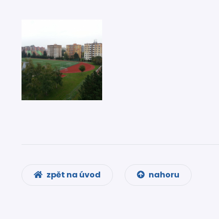
zpět na úvod
nahoru