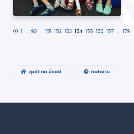
1
…
90
…
151
152
153
154
155
156
157
…
179
zpět na úvod
nahoru