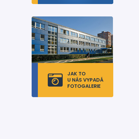
JAK TO
U NÁS VYPADÁ
FOTOGALERIE