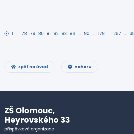
1
…
78
79
80
81
82
83
84
…
90
…
179
…
267
…
3
zpět na úvod
nahoru
ZŠ Olomouc,
Heyrovského 33
příspěvková organizace