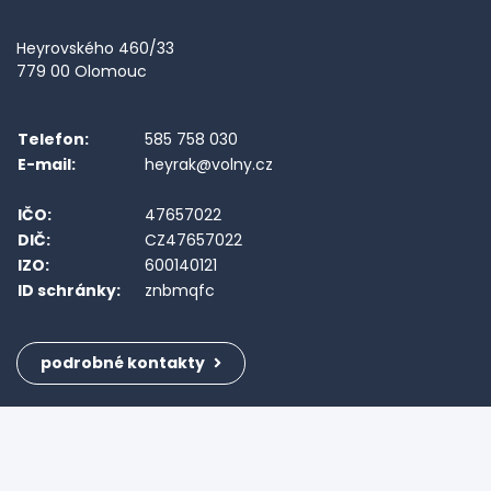
Heyrovského 460/33
779 00 Olomouc
Telefon:
585 758 030
E-mail:
heyrak@volny.cz
IČO:
47657022
DIČ:
CZ47657022
IZO:
600140121
ID schránky:
znbmqfc
podrobné kontakty