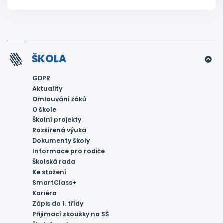
ŠKOLA
GDPR
Aktuality
Omlouvání žáků
O škole
Školní projekty
Rozšířená výuka
Dokumenty školy
Informace pro rodiče
Školská rada
Ke stažení
SmartClass+
Kariéra
Zápis do 1. třídy
Přijímací zkoušky na SŠ