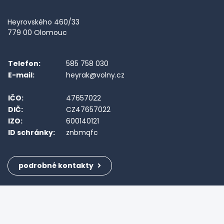
Heyrovského 460/33
779 00 Olomouc
Telefon:
585 758 030
E-mail:
heyrak@volny.cz
IČO:
47657022
DIČ:
CZ47657022
IZO:
600140121
ID schránky:
znbmqfc
podrobné kontakty