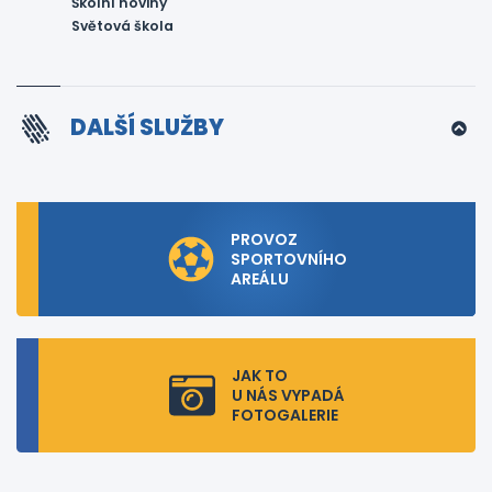
Školní noviny
Světová škola
DALŠÍ SLUŽBY
PROVOZ
SPORTOVNÍHO
AREÁLU
JAK TO
U NÁS VYPADÁ
FOTOGALERIE