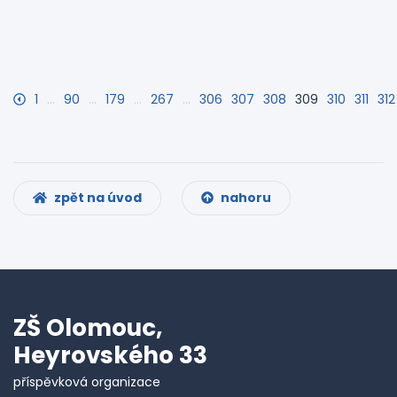
1
…
90
…
179
…
267
…
306
307
308
309
310
311
312
zpět na úvod
nahoru
ZŠ Olomouc,
Heyrovského 33
příspěvková organizace