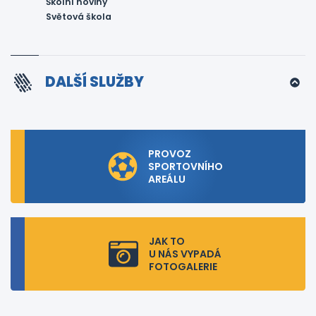
Školní noviny
Světová škola
DALŠÍ SLUŽBY
PROVOZ
SPORTOVNÍHO
AREÁLU
JAK TO
U NÁS VYPADÁ
FOTOGALERIE