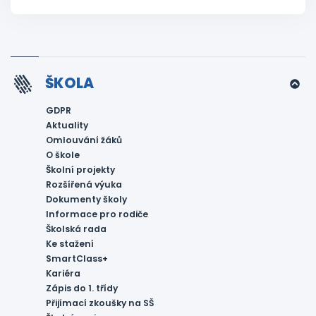
ŠKOLA
GDPR
Aktuality
Omlouvání žáků
O škole
Školní projekty
Rozšířená výuka
Dokumenty školy
Informace pro rodiče
Školská rada
Ke stažení
SmartClass+
Kariéra
Zápis do 1. třídy
Přijímací zkoušky na SŠ