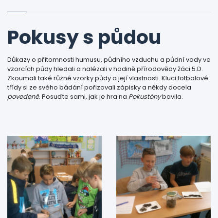
Pokusy s půdou
Důkazy o přítomnosti humusu, půdního vzduchu a půdní vody ve
vzorcích půdy hledali a nalézali v hodině přírodovědy žáci 5.D.
Zkoumali také různé vzorky půdy a její vlastnosti. Kluci fotbalové
třídy si ze svého bádání pořizovali zápisky a někdy docela
povedeně
. Posuďte sami, jak je hra na
Pokustóny
bavila.