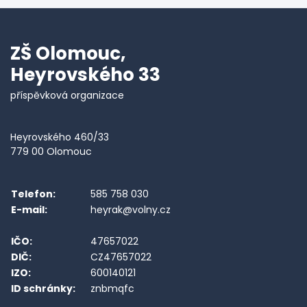
ZŠ Olomouc,
Heyrovského 33
příspěvková organizace
Heyrovského 460/33
779 00 Olomouc
Telefon:
585 758 030
E-mail:
heyrak@volny.cz
IČO:
47657022
DIČ:
CZ47657022
IZO:
600140121
ID schránky:
znbmqfc