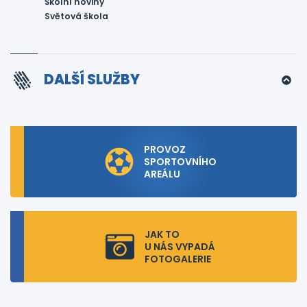
Školní noviny
Světová škola
DALŠÍ SLUŽBY
PROVOZ
SPORTOVNÍHO
AREÁLU
JAK TO
U NÁS VYPADÁ
FOTOGALERIE