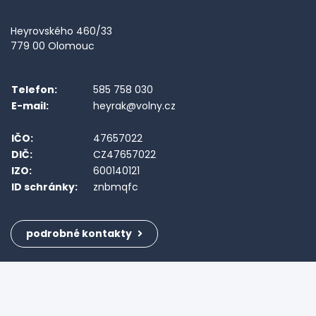
Heyrovského 460/33
779 00 Olomouc
Telefon:
585 758 030
E-mail:
heyrak@volny.cz
IČO:
47657022
DIČ:
CZ47657022
IZO:
600140121
ID schránky:
znbmqfc
podrobné kontakty