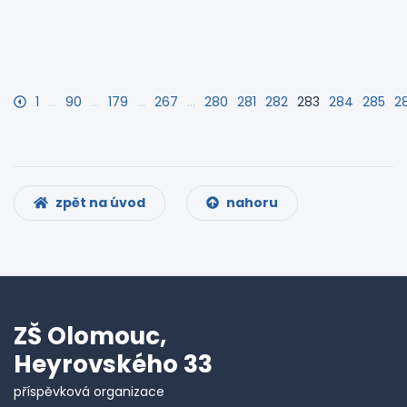
1
…
90
…
179
…
267
…
280
281
282
283
284
285
2
zpět na úvod
nahoru
ZŠ Olomouc,
Heyrovského 33
příspěvková organizace