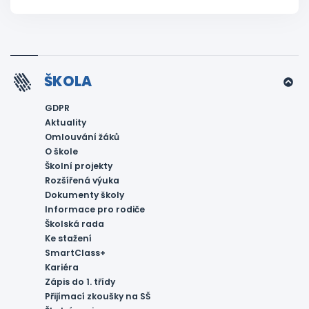
ŠKOLA
GDPR
Aktuality
Omlouvání žáků
O škole
Školní projekty
Rozšířená výuka
Dokumenty školy
Informace pro rodiče
Školská rada
Ke stažení
SmartClass+
Kariéra
Zápis do 1. třídy
Přijímací zkoušky na SŠ