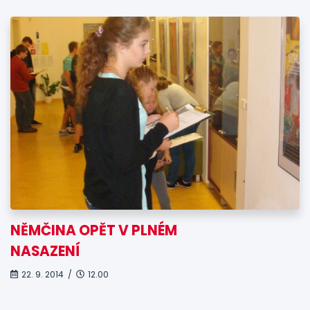
NĚMČINA OPĚT V PLNÉM
NASAZENÍ
22. 9. 2014 /
12.00