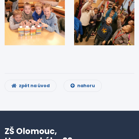
zpět na úvod
nahoru
ZŠ Olomouc,