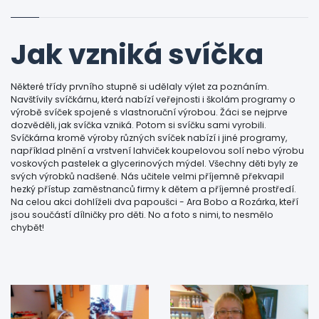
Jak vzniká svíčka
Některé třídy prvního stupně si udělaly výlet za poznáním.
Navštívily svíčkárnu, která nabízí veřejnosti i školám programy o
výrobě svíček spojené s vlastnoruční výrobou. Žáci se nejprve
dozvěděli, jak svíčka vzniká. Potom si svíčku sami vyrobili.
Svíčkárna kromě výroby různých svíček nabízí i jiné programy,
například plnění a vrstvení lahviček koupelovou solí nebo výrobu
voskových pastelek a glycerinových mýdel. Všechny děti byly ze
svých výrobků nadšené. Nás učitele velmi příjemně překvapil
hezký přístup zaměstnanců firmy k dětem a příjemné prostředí.
Na celou akci dohlíželi dva papoušci - Ara Bobo a Rozárka, kteří
jsou součástí dílničky pro děti. No a foto s nimi, to nesmělo
chybět!