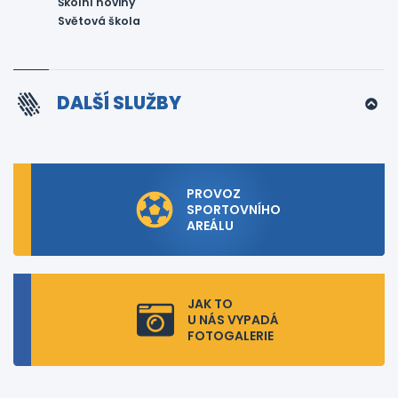
Školní noviny
Světová škola
DALŠÍ SLUŽBY
PROVOZ
SPORTOVNÍHO
AREÁLU
JAK TO
U NÁS VYPADÁ
FOTOGALERIE