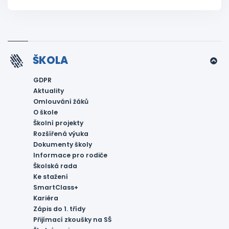
ŠKOLA
GDPR
Aktuality
Omlouvání žáků
O škole
Školní projekty
Rozšířená výuka
Dokumenty školy
Informace pro rodiče
Školská rada
Ke stažení
SmartClass+
Kariéra
Zápis do 1. třídy
Přijímací zkoušky na SŠ