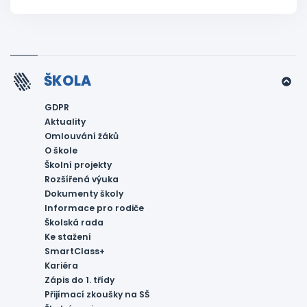
ŠKOLA
GDPR
Aktuality
Omlouvání žáků
O škole
Školní projekty
Rozšířená výuka
Dokumenty školy
Informace pro rodiče
Školská rada
Ke stažení
SmartClass+
Kariéra
Zápis do 1. třídy
Přijímací zkoušky na SŠ