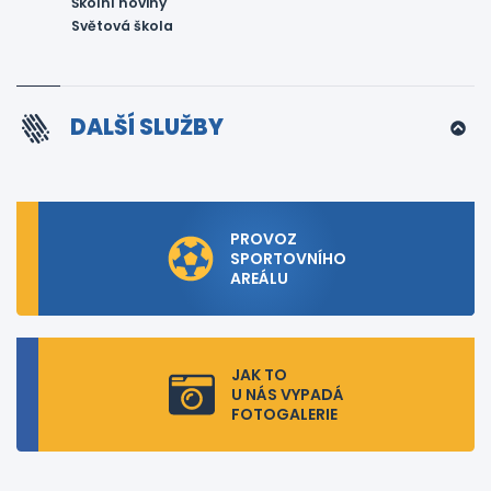
Školní noviny
Světová škola
DALŠÍ SLUŽBY
PROVOZ
SPORTOVNÍHO
AREÁLU
JAK TO
U NÁS VYPADÁ
FOTOGALERIE