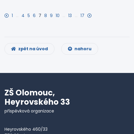
1
…
4
5
6
7
8
9
10
…
13
…
17
zpět na úvod
nahoru
ZŠ Olomouc,
Heyrovského 33
příspěvková organizace
Heyrovského 460/33