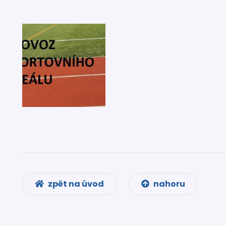
zpět na úvod
nahoru