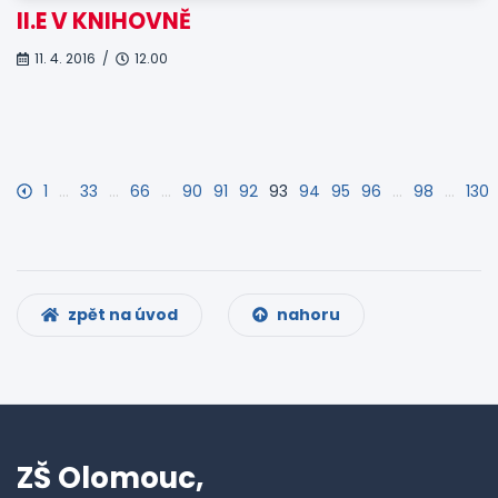
II.E V KNIHOVNĚ
11. 4. 2016 /
12.00
1
…
33
…
66
…
90
91
92
93
94
95
96
…
98
…
130
zpět na úvod
nahoru
ZŠ Olomouc,