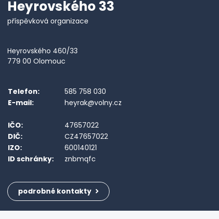
Heyrovského 33
příspěvková organizace
Heyrovského 460/33
779 00 Olomouc
Telefon:
585 758 030
E-mail:
heyrak@volny.cz
IČO:
47657022
DIČ:
CZ47657022
IZO:
600140121
ID schránky:
znbmqfc
podrobné kontakty