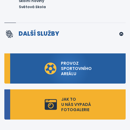
Školní noviny
Světová škola
DALŠÍ SLUŽBY
PROVOZ
SPORTOVNÍHO
AREÁLU
JAK TO
U NÁS VYPADÁ
FOTOGALERIE