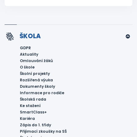
ŠKOLA
GDPR
Aktuality
Omlouvání žáků
O škole
Školní projekty
Rozšířená výuka
Dokumenty školy
Informace pro rodiče
Školská rada
Ke stažení
SmartClass+
Kariéra
Zápis do 1. třídy
Přijímací zkoušky na SŠ