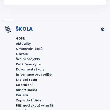
ŠKOLA
GDPR
Aktuality
Omlouvání žáků
O škole
Školní projekty
Rozšířená výuka
Dokumenty školy
Informace pro rodiče
Školská rada
Ke stažení
SmartClass+
Kariéra
Zápis do 1. třídy
Přijímací zkoušky na SŠ