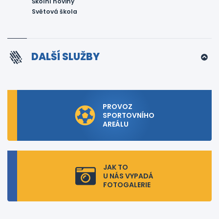
Školní noviny
Světová škola
DALŠÍ SLUŽBY
PROVOZ
SPORTOVNÍHO
AREÁLU
JAK TO
U NÁS VYPADÁ
FOTOGALERIE