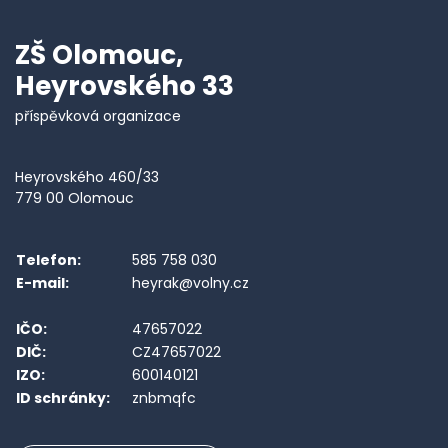
ZŠ Olomouc,
Heyrovského 33
příspěvková organizace
Heyrovského 460/33
779 00 Olomouc
Telefon:
585 758 030
E-mail:
heyrak@volny.cz
IČO:
47657022
DIČ:
CZ47657022
IZO:
600140121
ID schránky:
znbmqfc