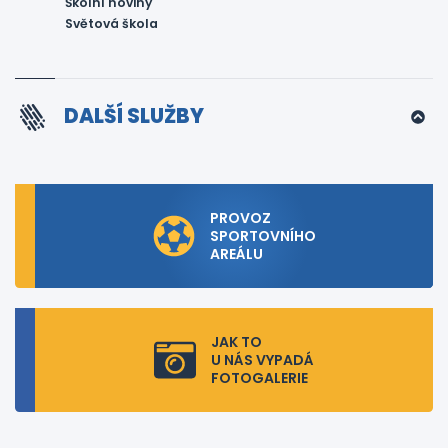
Školní noviny
Světová škola
DALŠÍ SLUŽBY
PROVOZ
SPORTOVNÍHO
AREÁLU
JAK TO
U NÁS VYPADÁ
FOTOGALERIE