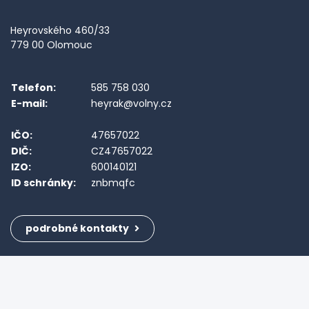
Heyrovského 460/33
779 00 Olomouc
Telefon:
585 758 030
E-mail:
heyrak@volny.cz
IČO:
47657022
DIČ:
CZ47657022
IZO:
600140121
ID schránky:
znbmqfc
podrobné kontakty