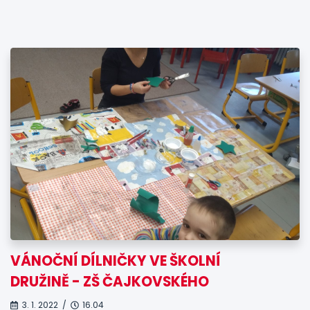
VÁNOČNÍ DÍLNIČKY VE ŠKOLNÍ
DRUŽINĚ - ZŠ ČAJKOVSKÉHO
3. 1. 2022 /
16.04