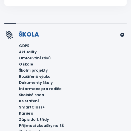
ŠKOLA
GDPR
Aktuality
Omlouvání žáků
O škole
Školní projekty
Rozšířená výuka
Dokumenty školy
Informace pro rodiče
Školská rada
Ke stažení
SmartClass+
Kariéra
Zápis do 1. třídy
Přijímací zkoušky na SŠ