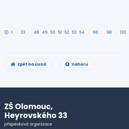
1
…
33
…
48
49
50
51
52
53
54
…
66
…
98
…
130
zpět na úvod
nahoru
ZŠ Olomouc,
Heyrovského 33
příspěvková organizace