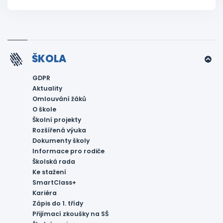
ŠKOLA
GDPR
Aktuality
Omlouvání žáků
O škole
Školní projekty
Rozšířená výuka
Dokumenty školy
Informace pro rodiče
Školská rada
Ke stažení
SmartClass+
Kariéra
Zápis do 1. třídy
Přijímací zkoušky na SŠ