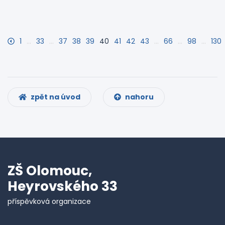
1
…
33
…
37
38
39
40
41
42
43
…
66
…
98
…
130
zpět na úvod
nahoru
ZŠ Olomouc,
Heyrovského 33
příspěvková organizace