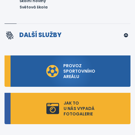
Školní noviny
Světová škola
DALŠÍ SLUŽBY
PROVOZ
SPORTOVNÍHO
AREÁLU
JAK TO
U NÁS VYPADÁ
FOTOGALERIE