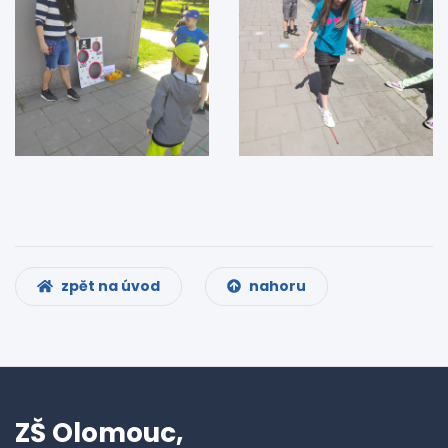
zpět na úvod
nahoru
ZŠ Olomouc,