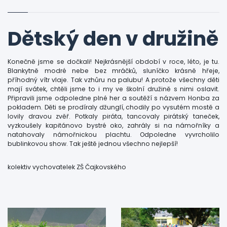
Dětský den v družině
Konečně jsme se dočkali! Nejkrásnější období v roce, léto, je tu.
Blankytně modré nebe bez mráčků, sluníčko krásně hřeje,
příhodný vítr vlaje. Tak vzhůru na palubu! A protože všechny děti
mají svátek, chtěli jsme to i my ve školní družině s nimi oslavit.
Připravili jsme odpoledne plné her a soutěží s názvem Honba za
pokladem. Děti se prodíraly džunglí, chodily po vysutém mostě a
lovily dravou zvěř. Potkaly piráta, tancovaly pirátský taneček,
vyzkoušely kapitánovo bystré oko, zahrály si na námořníky a
natahovaly námořnickou plachtu. Odpoledne vyvrcholilo
bublinkovou show. Tak ještě jednou všechno nejlepší!
kolektiv vychovatelek ZŠ Čajkovského