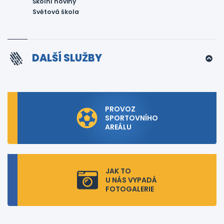
Školní noviny
Světová škola
DALŠÍ SLUŽBY
PROVOZ
SPORTOVNÍHO
AREÁLU
JAK TO
U NÁS VYPADÁ
FOTOGALERIE