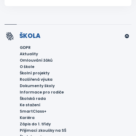
ŠKOLA
GDPR
Aktuality
Omlouvání žáků
O škole
Školní projekty
Rozšířená výuka
Dokumenty školy
Informace pro rodiče
Školská rada
Ke stažení
SmartClass+
Kariéra
Zápis do 1. třídy
Přijímací zkoušky na SŠ