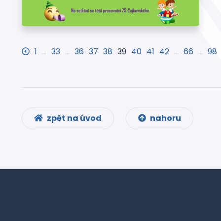
1
…
33
…
36
37
38
39
40
41
42
…
66
…
98
zpět na úvod
nahoru