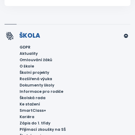
ŠKOLA
GDPR
Aktuality
Omlouvání žáků
O škole
Školní projekty
Rozšířená výuka
Dokumenty školy
Informace pro rodiče
Školská rada
Ke stažení
SmartClass+
Kariéra
Zápis do 1. třídy
Přijímací zkoušky na SŠ