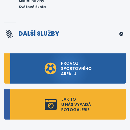
Školní noviny
Světová škola
DALŠÍ SLUŽBY
PROVOZ
SPORTOVNÍHO
AREÁLU
JAK TO
U NÁS VYPADÁ
FOTOGALERIE