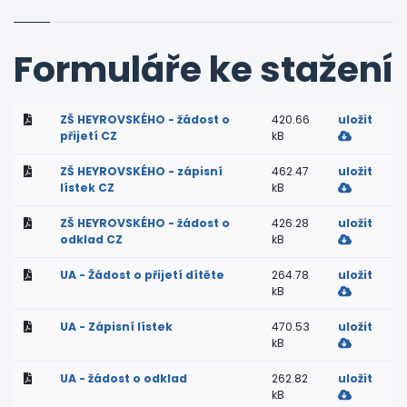
Formuláře ke stažení
ZŠ HEYROVSKÉHO - žádost o
420.66
uložit
přijetí CZ
kB
ZŠ HEYROVSKÉHO - zápisní
462.47
uložit
lístek CZ
kB
ZŠ HEYROVSKÉHO - žádost o
426.28
uložit
odklad CZ
kB
UA - Žádost o přijetí dítěte
264.78
uložit
kB
UA - Zápisní lístek
470.53
uložit
kB
UA - žádost o odklad
262.82
uložit
kB