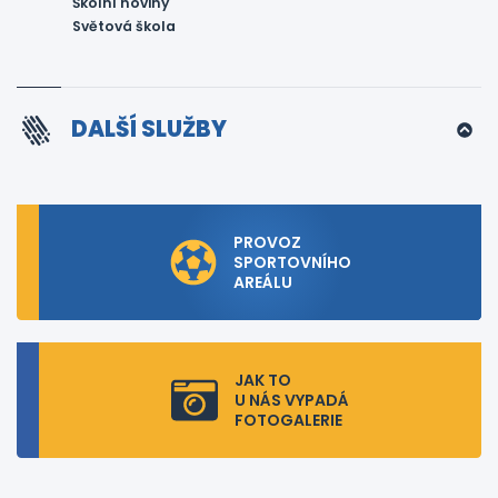
Školní noviny
Světová škola
DALŠÍ SLUŽBY
PROVOZ
SPORTOVNÍHO
AREÁLU
JAK TO
U NÁS VYPADÁ
FOTOGALERIE