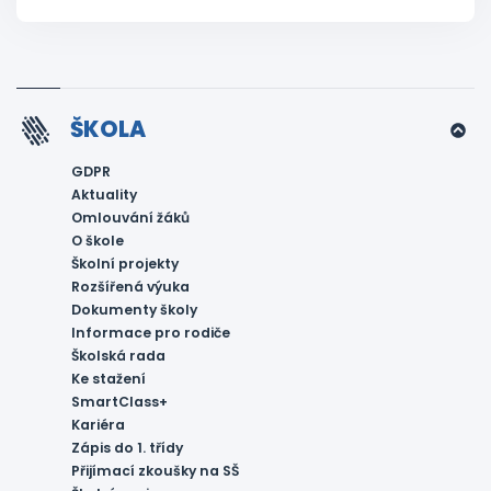
ŠKOLA
GDPR
Aktuality
Omlouvání žáků
O škole
Školní projekty
Rozšířená výuka
Dokumenty školy
Informace pro rodiče
Školská rada
Ke stažení
SmartClass+
Kariéra
Zápis do 1. třídy
Přijímací zkoušky na SŠ