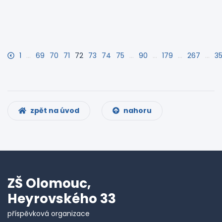
1
…
69
70
71
72
73
74
75
…
90
…
179
…
267
…
3
zpět na úvod
nahoru
ZŠ Olomouc,
Heyrovského 33
příspěvková organizace