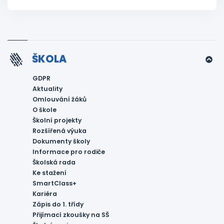
ŠKOLA
GDPR
Aktuality
Omlouvání žáků
O škole
Školní projekty
Rozšířená výuka
Dokumenty školy
Informace pro rodiče
Školská rada
Ke stažení
SmartClass+
Kariéra
Zápis do 1. třídy
Přijímací zkoušky na SŠ