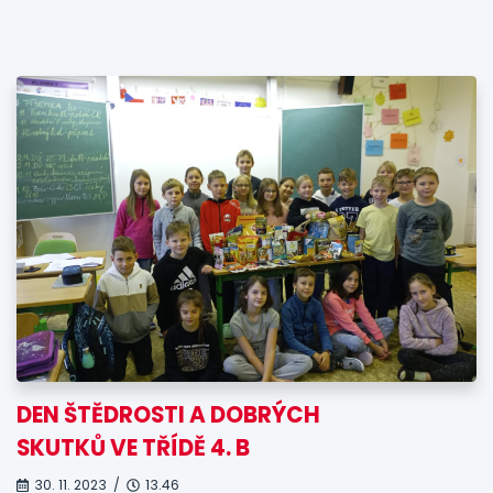
DEN ŠTĚDROSTI A DOBRÝCH
SKUTKŮ VE TŘÍDĚ 4. B
30. 11. 2023 /
13.46