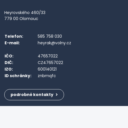
Heyrovského 460/33
779 00 Olomouc
Telefon:
585 758 030
E-mail:
heyrak@volny.cz
IČO:
47657022
DIČ:
CZ47657022
IZO:
600140121
ID schránky:
znbmqfc
podrobné kontakty