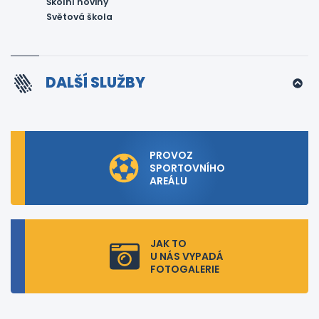
Školní noviny
Světová škola
DALŠÍ SLUŽBY
PROVOZ
SPORTOVNÍHO
AREÁLU
JAK TO
U NÁS VYPADÁ
FOTOGALERIE