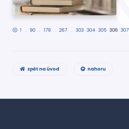
1
…
90
…
179
…
267
…
303
304
305
306
307
zpět na úvod
nahoru