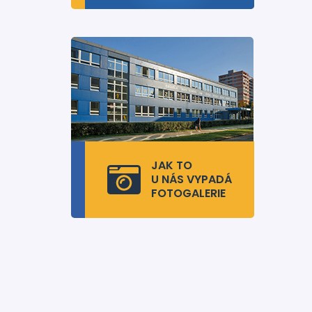
JAK TO
U NÁS VYPADÁ
FOTOGALERIE