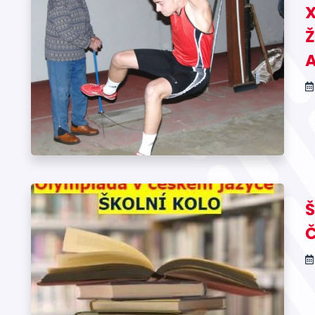
X
A
Š