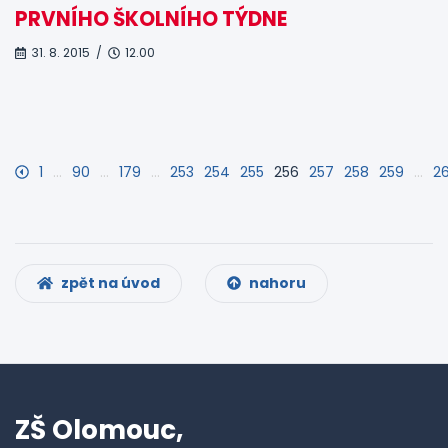
PRVNÍHO ŠKOLNÍHO TÝDNE
31. 8. 2015 /
12.00
1
…
90
…
179
…
253
254
255
256
257
258
259
…
2
zpět na úvod
nahoru
ZŠ Olomouc,