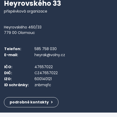
Heyrovského 33
příspěvková organizace
Heyrovského 460/33
779 00 Olomouc
Telefon:
585 758 030
E-mail:
heyrak@volny.cz
IČO:
47657022
DIČ:
CZ47657022
IZO:
600140121
ID schránky:
znbmqfc
podrobné kontakty