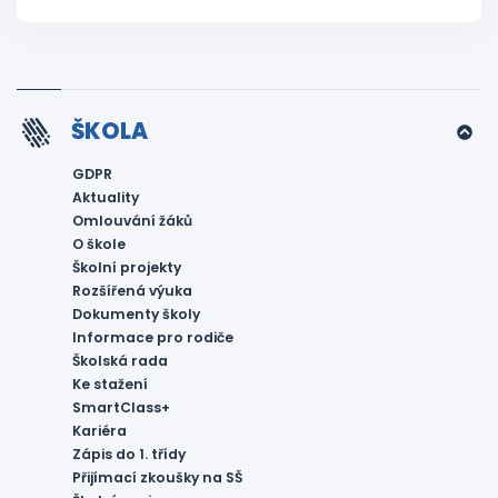
ŠKOLA
GDPR
Aktuality
Omlouvání žáků
O škole
Školní projekty
Rozšířená výuka
Dokumenty školy
Informace pro rodiče
Školská rada
Ke stažení
SmartClass+
Kariéra
Zápis do 1. třídy
Přijímací zkoušky na SŠ