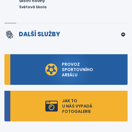
Školní noviny
Světová škola
DALŠÍ SLUŽBY
PROVOZ
SPORTOVNÍHO
AREÁLU
JAK TO
U NÁS VYPADÁ
FOTOGALERIE