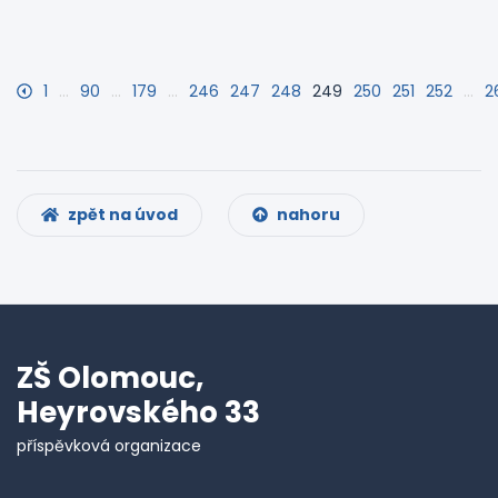
1
…
90
…
179
…
246
247
248
249
250
251
252
…
2
zpět na úvod
nahoru
ZŠ Olomouc,
Heyrovského 33
příspěvková organizace