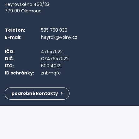
Heyrovského 460/33
779 00 Olomouc
Telefon:
585 758 030
E-mail:
heyrak@volny.cz
IČO:
47657022
DIČ:
CZ47657022
IZO:
600140121
ID schránky:
znbmqfc
podrobné kontakty