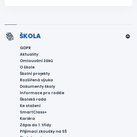
ŠKOLA
GDPR
Aktuality
Omlouvání žáků
O škole
Školní projekty
Rozšířená výuka
Dokumenty školy
Informace pro rodiče
Školská rada
Ke stažení
SmartClass+
Kariéra
Zápis do 1. třídy
Přijímací zkoušky na SŠ