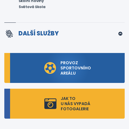
Školní noviny
Světová škola
DALŠÍ SLUŽBY
PROVOZ
SPORTOVNÍHO
AREÁLU
JAK TO
U NÁS VYPADÁ
FOTOGALERIE