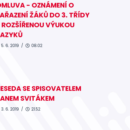
OMLUVA - OZNÁMENÍ O
AŘAZENÍ ŽÁKŮ DO 3. TŘÍDY
S ROZŠÍŘENOU VÝUKOU
JAZYKŮ
5. 6. 2019 /
08.02
ESEDA SE SPISOVATELEM
JANEM SVITÁKEM
3. 6. 2019 /
21.52