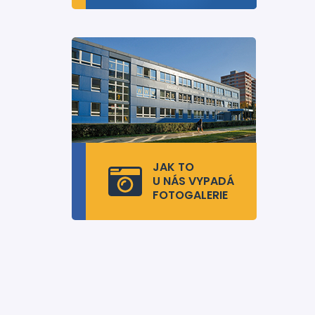
JAK TO
U NÁS VYPADÁ
FOTOGALERIE