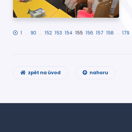
1
…
90
…
152
153
154
155
156
157
158
…
179
zpět na úvod
nahoru