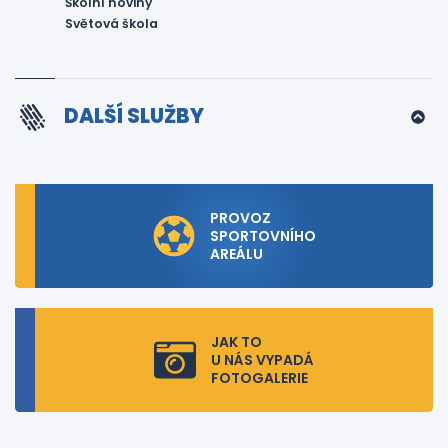
Školní noviny
Světová škola
DALŠÍ SLUŽBY
PROVOZ
SPORTOVNÍHO
AREÁLU
JAK TO
U NÁS VYPADÁ
FOTOGALERIE