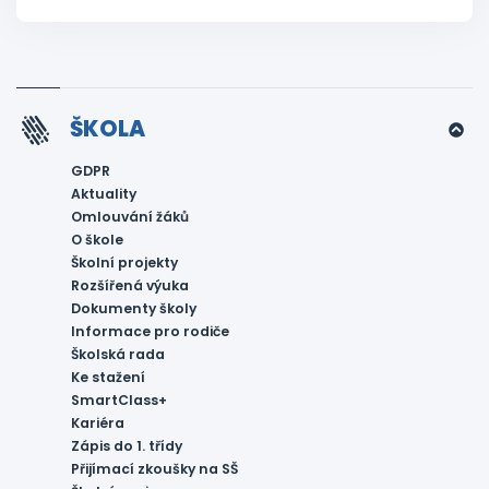
ŠKOLA
GDPR
Aktuality
Omlouvání žáků
O škole
Školní projekty
Rozšířená výuka
Dokumenty školy
Informace pro rodiče
Školská rada
Ke stažení
SmartClass+
Kariéra
Zápis do 1. třídy
Přijímací zkoušky na SŠ