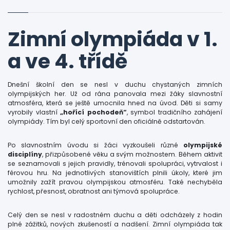
Zimní olympiáda v 1.
a ve 4. třídě
Dnešní školní den se nesl v duchu chystaných zimních
olympijských her. Už od rána panovala mezi žáky slavnostní
atmosféra, která se ještě umocnila hned na úvod. Děti si samy
vyrobily vlastní
„hořící pochodeň“
, symbol tradičního zahájení
olympiády. Tím byl celý sportovní den oficiálně odstartován.
Po slavnostním úvodu si žáci vyzkoušeli různé
olympijské
disciplíny
, přizpůsobené věku a svým možnostem. Během aktivit
se seznamovali s jejich pravidly, trénovali spolupráci, vytrvalost i
férovou hru. Na jednotlivých stanovištích plnili úkoly, které jim
umožnily zažít pravou olympijskou atmosféru. Také nechyběla
rychlost, přesnost, obratnost ani týmová spolupráce.
Celý den se nesl v radostném duchu a děti odcházely z hodin
plné zážitků, nových zkušeností a nadšení. Zimní olympiáda tak