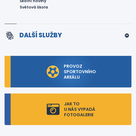
Školní noviny
Světová škola
DALŠÍ SLUŽBY
PROVOZ
SPORTOVNÍHO
AREÁLU
JAK TO
U NÁS VYPADÁ
FOTOGALERIE