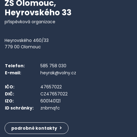
ZŠ Olomouc,
Heyrovského 33
příspěvková organizace
Heyrovského 460/33
779 00 Olomouc
Telefon:
585 758 030
E-mail:
heyrak@volny.cz
IČO:
47657022
DIČ:
CZ47657022
IZO:
600140121
ID schránky:
znbmqfc
podrobné kontakty