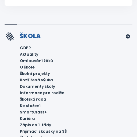
ŠKOLA
GDPR
Aktuality
Omlouvání žáků
O škole
Školní projekty
Rozšířená výuka
Dokumenty školy
Informace pro rodiče
Školská rada
Ke stažení
SmartClass+
Kariéra
Zápis do 1. třídy
Přijímací zkoušky na SŠ