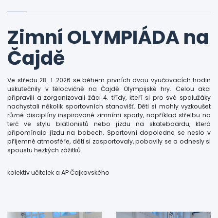
Zimní OLYMPIÁDA na
Čajdě
Ve středu 28. 1. 2026 se během prvních dvou vyučovacích hodin
uskutečnily v tělocvičně na Čajdě Olympijské hry. Celou akci
připravili a zorganizovali žáci 4. třídy, kteří si pro své spolužáky
nachystali několik sportovních stanovišť. Děti si mohly vyzkoušet
různé disciplíny inspirované zimními sporty, například střelbu na
terč ve stylu biatlonistů nebo jízdu na skateboardu, která
připomínala jízdu na bobech. Sportovní dopoledne se neslo v
příjemné atmosféře, děti si zasportovaly, pobavily se a odnesly si
spoustu hezkých zážitků.
kolektiv učitelek a AP Čajkovského