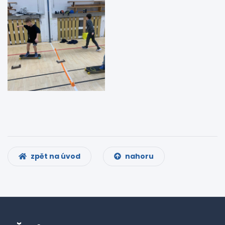
zpět na úvod
nahoru