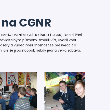
 na CGNR
NÍ GYMNÁZIUM NĚMECKÉHO ŘÁDU (CGNR), kde si žáci
eviditelným písmem, změřili vítr, uvařili vodu
lasery a vůbec měli možnost se přesvědčit o
h, ale že jsou naopak někdy jedna velká zábava.