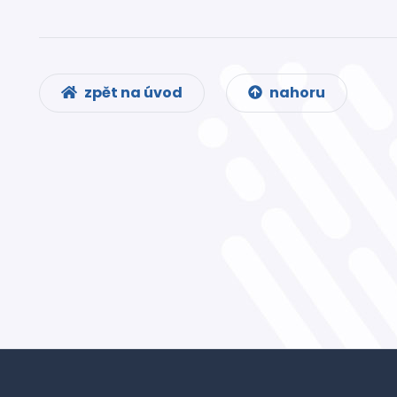
zpět na úvod
nahoru