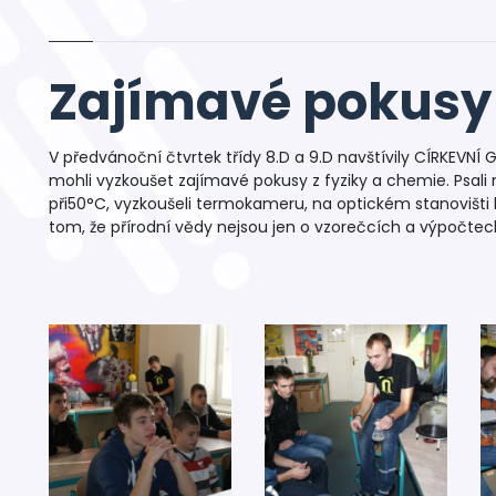
Zajímavé pokusy
V předvánoční čtvrtek třídy 8.D a 9.D navštívily CÍRKEV
mohli vyzkoušet zajímavé pokusy z fyziky a chemie. Psali n
při50°C, vyzkoušeli termokameru, na optickém stanovišti 
tom, že přírodní vědy nejsou jen o vzorečcích a výpočtec