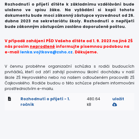
Rozhodnutí o přijetí dítěte k základnímu vzdělávání bude
uloženo ve spisu žáka. Na vyžádání si kopii tohoto
dokumentu bude moci zákonný zástupce vyzvednout od 26.
dubna 2023 na sekretariátu školy. Rozhodnutí o nepřijetí
bude zákonným zástupcům zasláno doporučeně poštou.
V případě zahájení PŠD Vašeho dítěte od 1. 9. 2023 na jiné ZŠ
nás prosím
neprodleně
informujte písemnou podobou na
e-mail
lenka.vojtkova@zsho.cz
. Děkujeme.
V červnu proběhne organizační schůzka s rodiči budoucích
prvňáčků, kteří od září zahájí povinnou školní docházku v naší
škole ZŠ Heyrovského nebo na našem odloučeném pracovišti ZŠ
Čajkovského. Rodiče budou o této schůzce předem informováni
prostřednictvím e-mailu.
Rozhodnutí o přijetí - 1.
480.64
uložit
ročník
kB