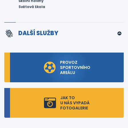
Školní noviny
Světová škola
DALŠÍ SLUŽBY
PROVOZ
SPORTOVNÍHO
AREÁLU
JAK TO
U NÁS VYPADÁ
FOTOGALERIE