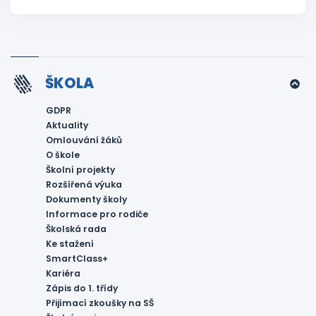
ŠKOLA
GDPR
Aktuality
Omlouvání žáků
O škole
Školní projekty
Rozšířená výuka
Dokumenty školy
Informace pro rodiče
Školská rada
Ke stažení
SmartClass+
Kariéra
Zápis do 1. třídy
Přijímací zkoušky na SŠ