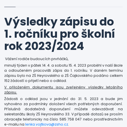
Výsledky zápisu do
1. ročníku pro školní
rok 2023/2024
Vážení rodiče budoucích prvňáčků,
minulý týden v pátek 14. 4. a sobotu 15. 4. 2023 proběhl v naší škole
a odloučeném pracovišti zápis do 1. ročníku. V daném termínu
zápisu bylo na ZŠ Heyrovského a ZŠ Čajkovského podáno celkem
152 žádostí o přijetí nebo o odklad.
V přiloženém dokumentu jsou zveřejněny výsledky letošního
zápisu.
Žádosti o odklad jsou v jednání do 31. 5. 2023 a bude jim
vyhověno za podmínky doložení všech potřebných doporučení.
Příslušná dodatečná doporučení můžete odevzdávat na
sekretariátu školy ZŠ Heyrovského 33. V případě dotazů se prosím
obracejte telefonicky na číslo 585 758 047 nebo prostřednictvím
e-mailu na
lenka.vojtkova@zsho.cz
.