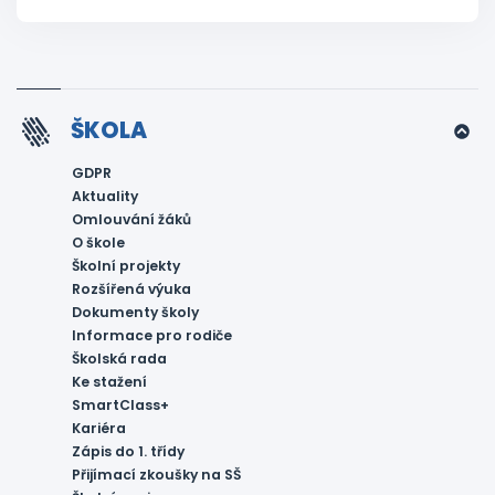
ŠKOLA
GDPR
Aktuality
Omlouvání žáků
O škole
Školní projekty
Rozšířená výuka
Dokumenty školy
Informace pro rodiče
Školská rada
Ke stažení
SmartClass+
Kariéra
Zápis do 1. třídy
Přijímací zkoušky na SŠ