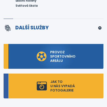
Školní noviny
Světová škola
DALŠÍ SLUŽBY
PROVOZ
SPORTOVNÍHO
AREÁLU
JAK TO
U NÁS VYPADÁ
FOTOGALERIE