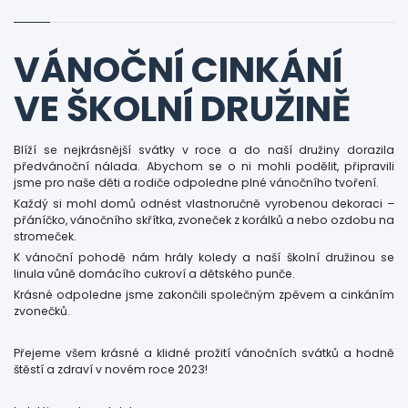
VÁNOČNÍ CINKÁNÍ
VE ŠKOLNÍ DRUŽINĚ
Blíží se nejkrásnější svátky v roce a do naší družiny dorazila
předvánoční nálada. Abychom se o ni mohli podělit, připravili
jsme pro naše děti a rodiče odpoledne plné vánočního tvoření.
Každý si mohl domů odnést vlastnoručně vyrobenou dekoraci –
přáníčko, vánočního skřítka, zvoneček z korálků a nebo ozdobu na
stromeček.
K vánoční pohodě nám hrály koledy a naší školní družinou se
linula vůně domácího cukroví a dětského punče.
Krásné odpoledne jsme zakončili společným zpěvem a cinkáním
zvonečků.
Přejeme všem krásné a klidné prožití vánočních svátků a hodně
štěstí a zdraví v novém roce 2023!