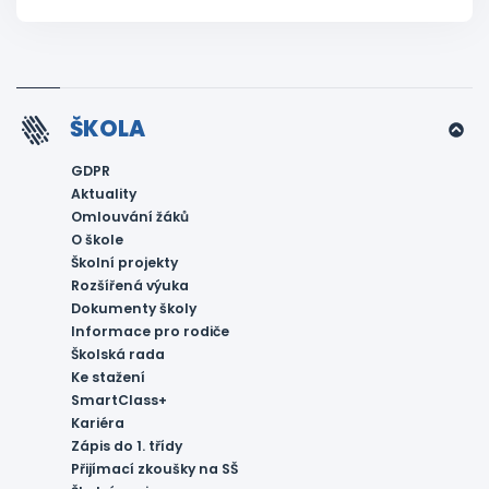
ŠKOLA
GDPR
Aktuality
Omlouvání žáků
O škole
Školní projekty
Rozšířená výuka
Dokumenty školy
Informace pro rodiče
Školská rada
Ke stažení
SmartClass+
Kariéra
Zápis do 1. třídy
Přijímací zkoušky na SŠ