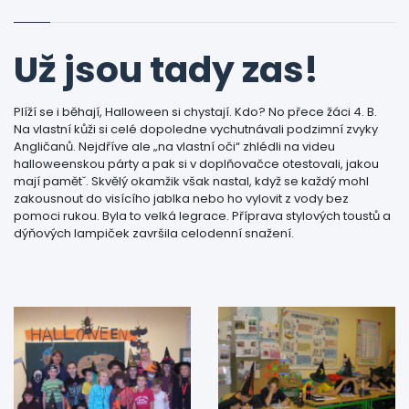
Už jsou tady zas!
Plíží se i běhají, Halloween si chystají. Kdo? No přece žáci 4. B.
Na vlastní kůži si celé dopoledne vychutnávali podzimní zvyky
Angličanů. Nejdříve ale „na vlastní oči“ zhlédli na videu
halloweenskou párty a pak si v doplňovačce otestovali, jakou
mají pamětˇ. Skvělý okamžik však nastal, když se každý mohl
zakousnout do visícího jablka nebo ho vylovit z vody bez
pomoci rukou. Byla to velká legrace. Příprava stylových toustů a
dýňových lampiček završila celodenní snažení.