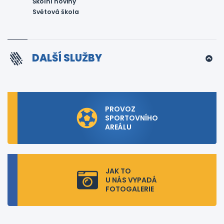
Školní noviny
Světová škola
DALŠÍ SLUŽBY
PROVOZ
SPORTOVNÍHO
AREÁLU
JAK TO
U NÁS VYPADÁ
FOTOGALERIE