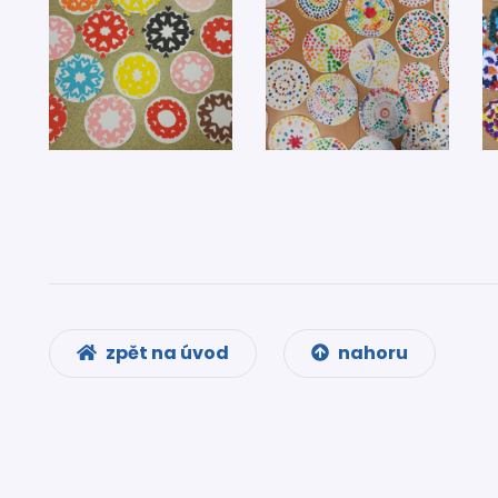
zpět na úvod
nahoru