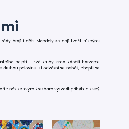
ami
ády hrají i děti. Mandaly se dají tvořit různými
stního pojetí - své kruhy jsme zdobili barvami,
 druhou polovinu. Ti odvážní se nebáli, chopili se
eří z nás ke svým kresbám vytvořili příběh, o který