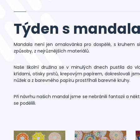
Týden s mandal
Mandala není jen omalovánka pro dospělé, s kruhem si r
způsoby, z nejrůznějších materiálů.
Naše školní družina se v minulých dnech pustila do vla
křídami, otisky prstů, krepovým papírem, dokreslovali jsme
nůžek a z barevného papíru prostříhali barevné kruhy.
Při návrhu našich mandal jsme se nebránili fantazii a někt
se podělili.