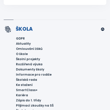
ŠKOLA
GDPR
Aktuality
Omlouvání žáků
O škole
Školní projekty
Rozšířená výuka
Dokumenty školy
Informace pro rodiče
Školská rada
Ke stažení
SmartClass+
Kariéra
Zápis do 1. třídy
Přijímací zkoušky na SŠ