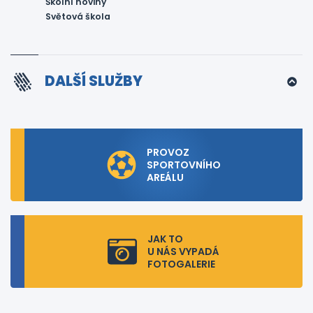
Školní noviny
Světová škola
DALŠÍ SLUŽBY
PROVOZ
SPORTOVNÍHO
AREÁLU
JAK TO
U NÁS VYPADÁ
FOTOGALERIE