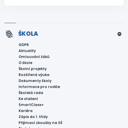
ŠKOLA
GDPR
Aktuality
Omlouvání žáků
O škole
Školní projekty
Rozšířená výuka
Dokumenty školy
Informace pro rodiče
Školská rada
Ke stažení
SmartClass+
Kariéra
Zápis do 1. třídy
Přijímací zkoušky na SŠ