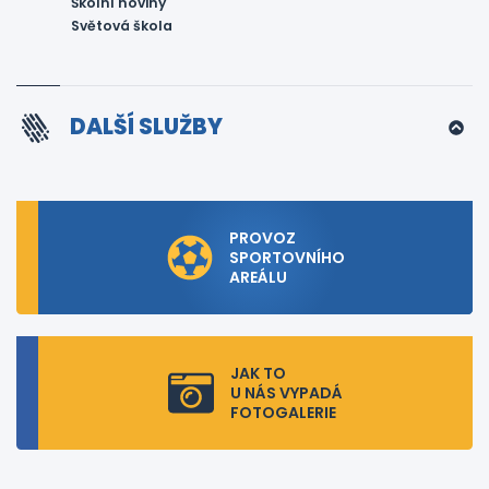
Školní noviny
Světová škola
DALŠÍ SLUŽBY
PROVOZ
SPORTOVNÍHO
AREÁLU
JAK TO
U NÁS VYPADÁ
FOTOGALERIE