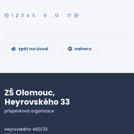
1
2
3
4
5
…
9
…
13
…
17
zpět na úvod
nahoru
ZŠ Olomouc,
Heyrovského 33
příspěvková organizace
Heyrovského 460/33