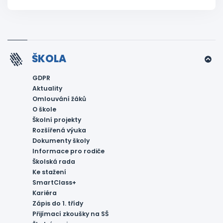
ŠKOLA
GDPR
Aktuality
Omlouvání žáků
O škole
Školní projekty
Rozšířená výuka
Dokumenty školy
Informace pro rodiče
Školská rada
Ke stažení
SmartClass+
Kariéra
Zápis do 1. třídy
Přijímací zkoušky na SŠ