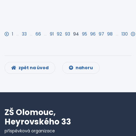
1
…
33
…
66
…
91
92
93
94
95
96
97
98
…
130
zpět na úvod
nahoru
ZŠ Olomouc,
Heyrovského 33
příspěvková organizace