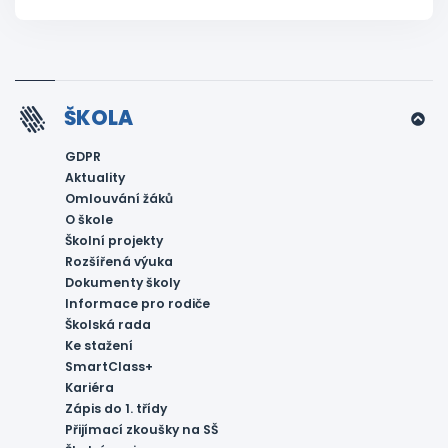
ŠKOLA
GDPR
Aktuality
Omlouvání žáků
O škole
Školní projekty
Rozšířená výuka
Dokumenty školy
Informace pro rodiče
Školská rada
Ke stažení
SmartClass+
Kariéra
Zápis do 1. třídy
Přijímací zkoušky na SŠ