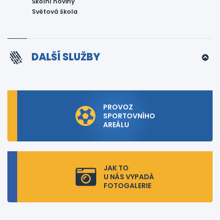
Školní noviny
Světová škola
DALŠÍ SLUŽBY
PROVOZ
SPORTOVNÍHO
AREÁLU
JAK TO
U NÁS VYPADÁ
FOTOGALERIE