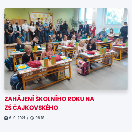
ZAHÁJENÍ ŠKOLNÍHO ROKU NA
ZŠ ČAJKOVSKÉHO
6. 9. 2021 /
08.18