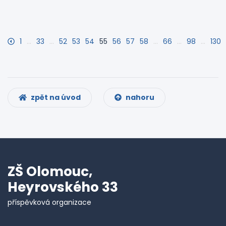
1
…
33
…
52
53
54
55
56
57
58
…
66
…
98
…
130
zpět na úvod
nahoru
ZŠ Olomouc,
Heyrovského 33
příspěvková organizace