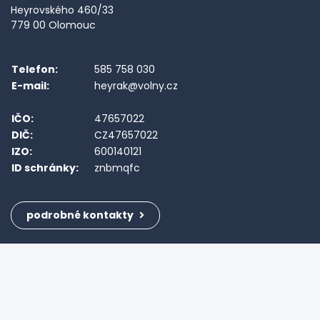
Heyrovského 460/33
779 00 Olomouc
Telefon:
585 758 030
E-mail:
heyrak@volny.cz
IČO:
47657022
DIČ:
CZ47657022
IZO:
600140121
ID schránky:
znbmqfc
podrobné kontakty