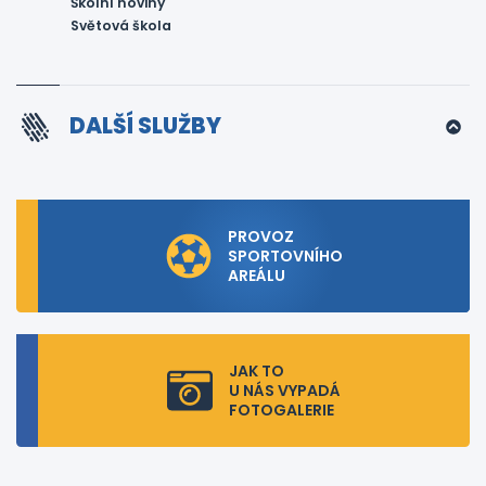
Školní noviny
Světová škola
DALŠÍ SLUŽBY
PROVOZ
SPORTOVNÍHO
AREÁLU
JAK TO
U NÁS VYPADÁ
FOTOGALERIE