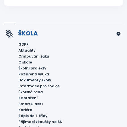
ŠKOLA
GDPR
Aktuality
Omlouvání žáků
O škole
Školní projekty
Rozšířená výuka
Dokumenty školy
Informace pro rodiče
Školská rada
Ke stažení
SmartClass+
Kariéra
Zápis do 1. třídy
Přijímací zkoušky na SŠ