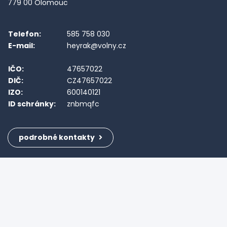
779 00 Olomouc
Telefon:
585 758 030
E-mail:
heyrak@volny.cz
IČO:
47657022
DIČ:
CZ47657022
IZO:
600140121
ID schránky:
znbmqfc
podrobné kontakty