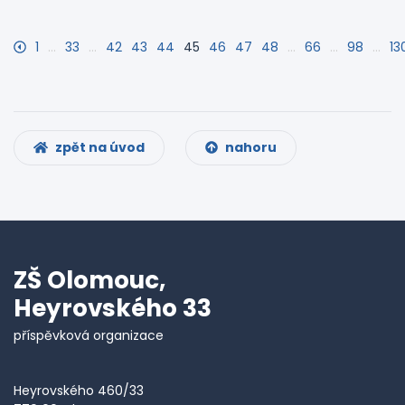
1
…
33
…
42
43
44
45
46
47
48
…
66
…
98
…
13
zpět na úvod
nahoru
ZŠ Olomouc,
Heyrovského 33
příspěvková organizace
Heyrovského 460/33