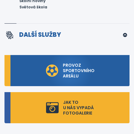
Školní noviny
Světová škola
DALŠÍ SLUŽBY
PROVOZ
SPORTOVNÍHO
AREÁLU
JAK TO
U NÁS VYPADÁ
FOTOGALERIE