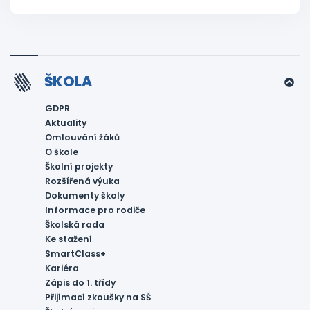
ŠKOLA
GDPR
Aktuality
Omlouvání žáků
O škole
Školní projekty
Rozšířená výuka
Dokumenty školy
Informace pro rodiče
Školská rada
Ke stažení
SmartClass+
Kariéra
Zápis do 1. třídy
Přijímací zkoušky na SŠ