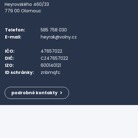
Heyrovského 460/33
779 00 Olomouc
Telefon:
585 758 030
E-mail:
heyrak@volny.cz
IČO:
47657022
DIČ:
CZ47657022
IZO:
600140121
ID schránky:
znbmqfc
podrobné kontakty