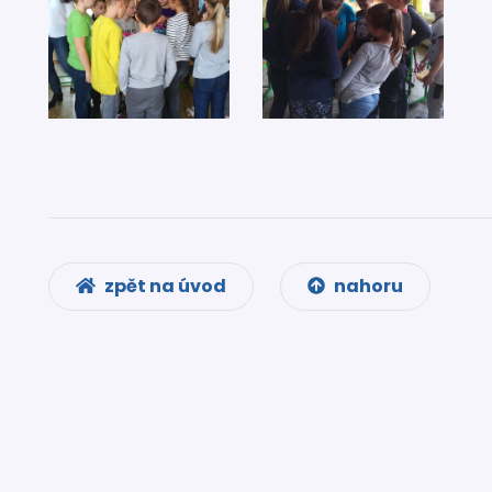
zpět na úvod
nahoru