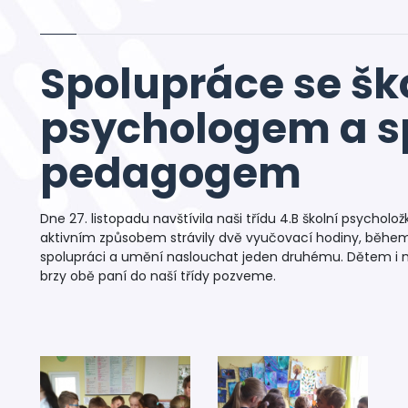
Spolupráce se šk
psychologem a s
pedagogem
Dne 27. listopadu navštívila naši třídu 4.B školní psycholož
aktivním způsobem strávily dvě vyučovací hodiny, během 
spolupráci a umění naslouchat jeden druhému. Dětem i mně
brzy obě paní do naší třídy pozveme.