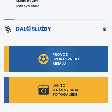
Školní noviny
Světová škola
DALŠÍ SLUŽBY
PROVOZ
SPORTOVNÍHO
AREÁLU
JAK TO
U NÁS VYPADÁ
FOTOGALERIE