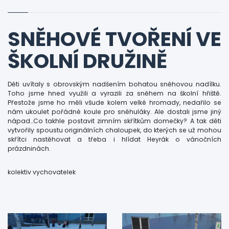
SNĚHOVÉ TVOŘENÍ VE
ŠKOLNÍ DRUŽINĚ
Děti uvítaly s obrovským nadšením bohatou sněhovou nadílku.
Toho jsme hned využili a vyrazili za sněhem na školní hřiště.
Přestože jsme ho měli všude kolem velké hromady, nedařilo se
nám ukoulet pořádné koule pro sněhuláky. Ale dostali jsme jiný
nápad…Co takhle postavit zimním skřítkům domečky? A tak děti
vytvořily spoustu originálních chaloupek, do kterých se už mohou
skřítci nastěhovat a třeba i hlídat Heyrák o vánočních
prázdninách.
kolektiv vychovatelek