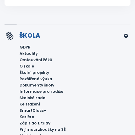
ŠKOLA
GDPR
Aktuality
Omlouvání žáků
O škole
Školní projekty
Rozšířená výuka
Dokumenty školy
Informace pro rodiče
Školská rada
Ke stažení
SmartClass+
Kariéra
Zápis do 1. třídy
Přijímací zkoušky na SŠ