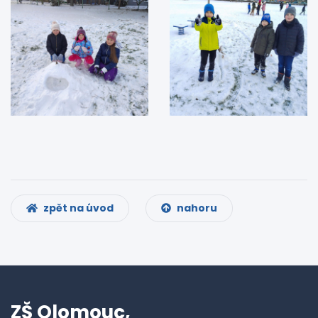
zpět na úvod
nahoru
ZŠ Olomouc,