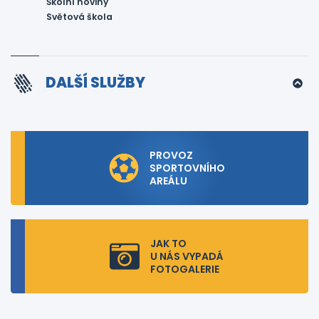
Školní noviny
Světová škola
DALŠÍ SLUŽBY
PROVOZ
SPORTOVNÍHO
AREÁLU
JAK TO
U NÁS VYPADÁ
FOTOGALERIE