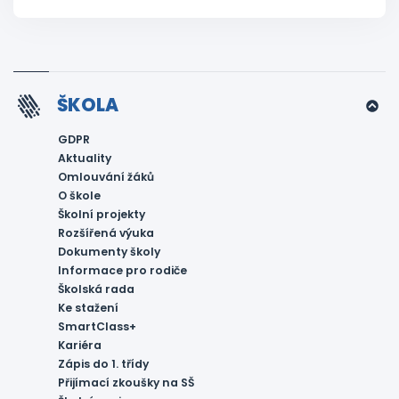
ŠKOLA
GDPR
Aktuality
Omlouvání žáků
O škole
Školní projekty
Rozšířená výuka
Dokumenty školy
Informace pro rodiče
Školská rada
Ke stažení
SmartClass+
Kariéra
Zápis do 1. třídy
Přijímací zkoušky na SŠ