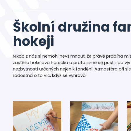
Školní družina f
hokeji
Nikdo z nás si nemohl nevšimnout, že právě probíhá mist
zastihla hokejová horečka a proto jsme se pustili do výr
nezbytností určených nejen k fandění. Atmosféra při s
radostná o to víc, když se vyhrává.