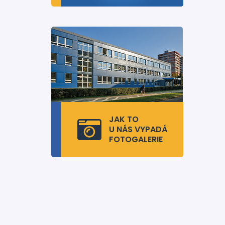
JAK TO
U NÁS VYPADÁ
FOTOGALERIE