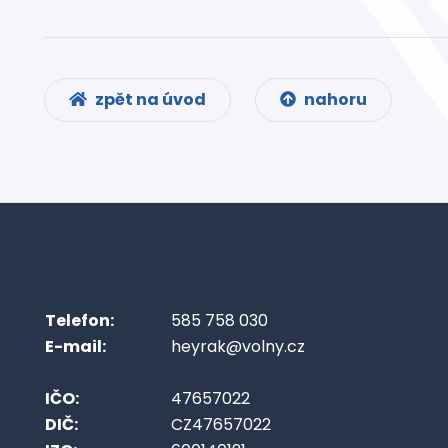
zpět na úvod
nahoru
Telefon:
585 758 030
E-mail:
heyrak@volny.cz
IČO:
47657022
DIČ:
CZ47657022