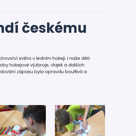
andí českému
rovství světa v ledním hokeji. I naše děti
oby hokejové výzbroje, vlajek a dalších
ledování zápasu byla opravdu bouřlivá a