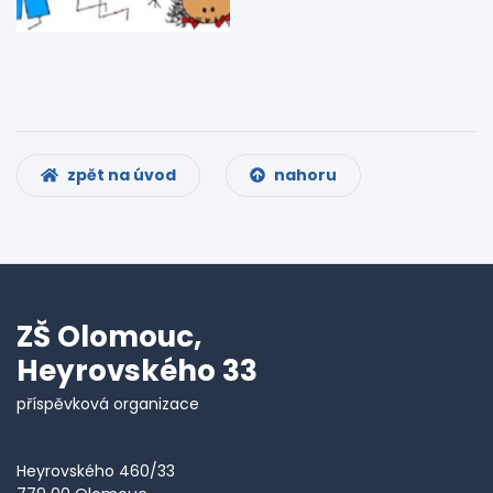
zpět na úvod
nahoru
ZŠ Olomouc,
Heyrovského 33
příspěvková organizace
Heyrovského 460/33