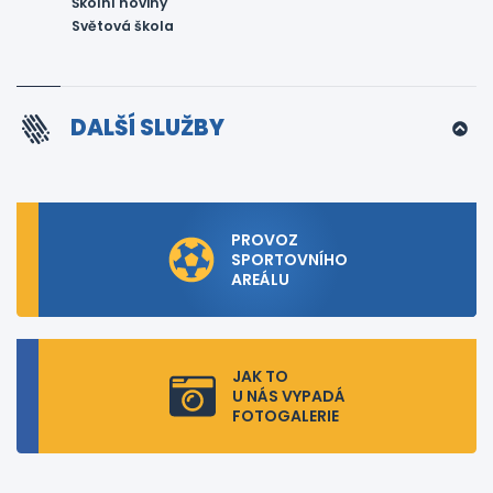
Školní noviny
Světová škola
DALŠÍ SLUŽBY
PROVOZ
SPORTOVNÍHO
AREÁLU
JAK TO
U NÁS VYPADÁ
FOTOGALERIE