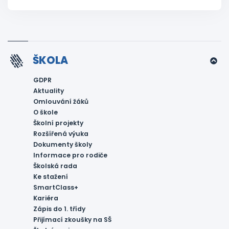
ŠKOLA
GDPR
Aktuality
Omlouvání žáků
O škole
Školní projekty
Rozšířená výuka
Dokumenty školy
Informace pro rodiče
Školská rada
Ke stažení
SmartClass+
Kariéra
Zápis do 1. třídy
Přijímací zkoušky na SŠ