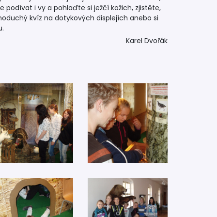
odívat i vy a pohlaďte si ježčí kožich, zjistěte,
noduchý kvíz na dotykových displejích anebo si
u.
Karel Dvořák