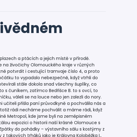
tivědném
plazech a ptácích a jejich místě v přírodě.
se na živočichy Olomouckého kraje v různých
 potvrdit i cestující tramvaje číslo 4, a proto
čátku to vypadalo nebezpečně, když vtrhli do
otevírali stále dokola snad všechny šuplíky, co
 to s čuníkem, zatímco Bedřišce B. to s ovcí, to
níčku, váleli se na louce nebo jen zalezli do nory.
i učiteli přišla paní průvodkyně a pochválila nás a
e totiž rádi necháme pochválit a máme rádi, když
 kině Metropol, kde jsme byli na zeměpisném
álou expozici o historii naší krásné Olomouce s
pátky do pohádky – výstavního sálu s kostýmy z
z takových trháků jako je Královna Koloběžka I.,