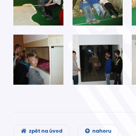
zpět na úvod
nahoru