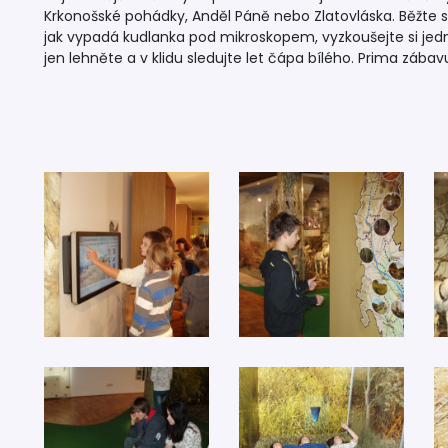
Krkonošské pohádky, Anděl Páně nebo Zlatovláska. Běžte se p
jak vypadá kudlanka pod mikroskopem, vyzkoušejte si jed
jen lehněte a v klidu sledujte let čápa bílého. Prima zábav