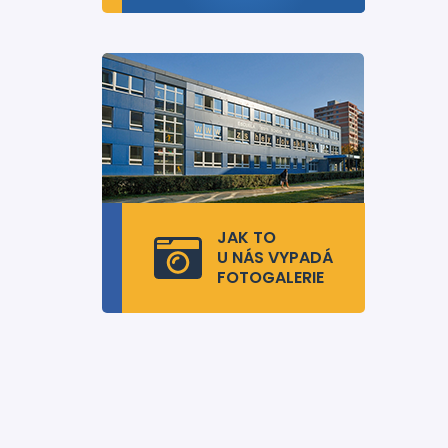
JAK TO
U NÁS VYPADÁ
FOTOGALERIE