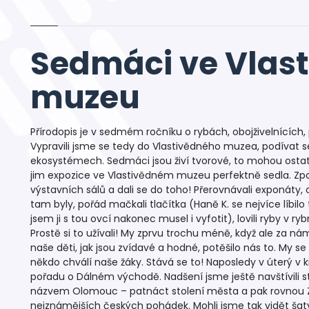
Sedmáci ve Vlas
muzeu
Přírodopis je v sedmém ročníku o rybách, obojživelnících, 
Vypravili jsme se tedy do Vlastivědného muzea, podívat 
ekosystémech. Sedmáci jsou živí tvorové, to mohou ostatně
jim expozice ve Vlastivědném muzeu perfektně sedla. Zpo
výstavních sálů a dali se do toho! Přerovnávali exponáty, 
tam byly, pořád mačkali tlačítka (Haně K. se nejvíce líbilo
jsem ji s tou ovcí nakonec musel i vyfotit), lovili ryby v ryb
Prostě si to užívali! My zprvu trochu méně, když ale za nám
naše děti, jak jsou zvídavé a hodné, potěšilo nás to. My s
někdo chválí naše žáky. Stává se to! Naposledy v úterý v
pořadu o Dálném východě. Nadšení jsme ještě navštívili st
názvem Olomouc – patnáct stolení města a pak rovnou Z
nejznámějších českých pohádek. Mohli jsme tak vidět šaty 