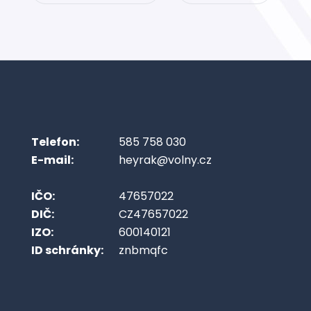
Telefon:
585 758 030
E-mail:
heyrak@volny.cz
IČO:
47657022
DIČ:
CZ47657022
IZO:
600140121
ID schránky:
znbmqfc