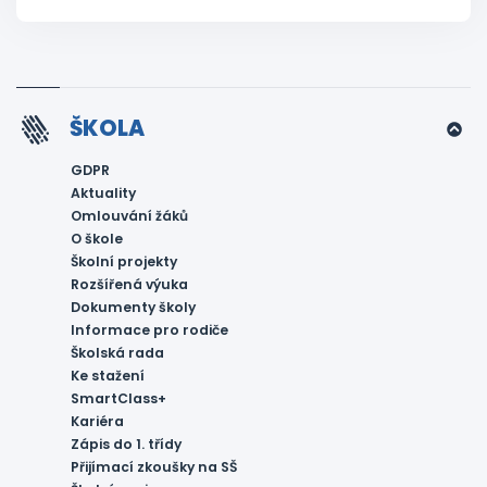
ŠKOLA
GDPR
Aktuality
Omlouvání žáků
O škole
Školní projekty
Rozšířená výuka
Dokumenty školy
Informace pro rodiče
Školská rada
Ke stažení
SmartClass+
Kariéra
Zápis do 1. třídy
Přijímací zkoušky na SŠ