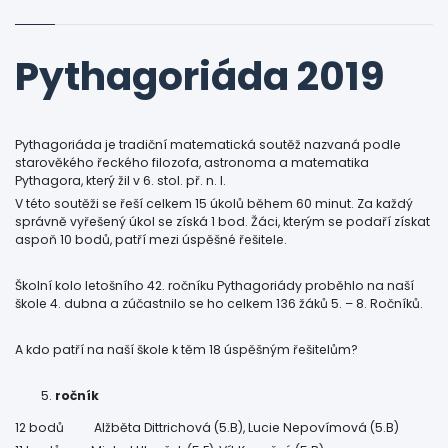
Pythagoriáda 2019
Pythagoriáda je tradiční matematická soutěž nazvaná podle
starověkého řeckého filozofa, astronoma a matematika
Pythagora, který žil v 6. stol. př. n. l.
V této soutěži se řeší celkem 15 úkolů během 60 minut. Za každý
správně vyřešený úkol se získá 1 bod. Žáci, kterým se podaří získat
aspoň 10 bodů, patří mezi úspěšné řešitele.
Školní kolo letošního 42. ročníku Pythagoriády proběhlo na naší
škole 4. dubna a zúčastnilo se ho celkem 136 žáků 5. – 8. Ročníků.
A kdo patří na naší škole k těm 18 úspěšným řešitelům?
ročník
12 bodů Alžběta Dittrichová (5.B), Lucie Nepovímová (5.B)