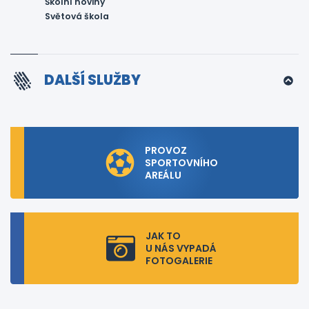
Školní noviny
Světová škola
DALŠÍ SLUŽBY
PROVOZ
SPORTOVNÍHO
AREÁLU
JAK TO
U NÁS VYPADÁ
FOTOGALERIE