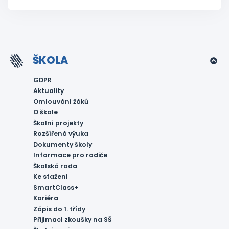
ŠKOLA
GDPR
Aktuality
Omlouvání žáků
O škole
Školní projekty
Rozšířená výuka
Dokumenty školy
Informace pro rodiče
Školská rada
Ke stažení
SmartClass+
Kariéra
Zápis do 1. třídy
Přijímací zkoušky na SŠ