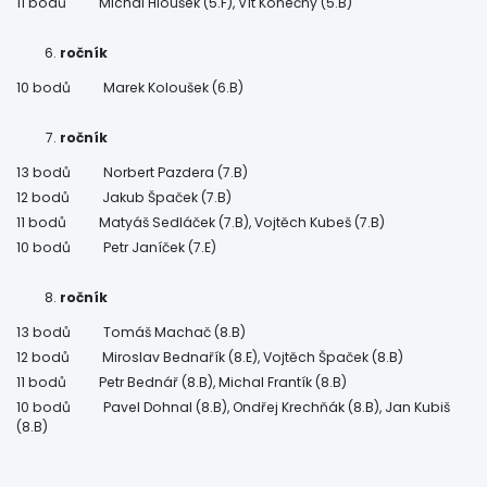
11 bodů Michal Hloušek (5.F), Vít Konečný (5.B)
ročník
10 bodů Marek Koloušek (6.B)
ročník
13 bodů Norbert Pazdera (7.B)
12 bodů Jakub Špaček (7.B)
11 bodů Matyáš Sedláček (7.B), Vojtěch Kubeš (7.B)
10 bodů Petr Janíček (7.E)
ročník
13 bodů Tomáš Machač (8.B)
12 bodů Miroslav Bednařík (8.E), Vojtěch Špaček (8.B)
11 bodů Petr Bednář (8.B), Michal Frantík (8.B)
10 bodů Pavel Dohnal (8.B), Ondřej Krechňák (8.B), Jan Kubiš
(8.B)