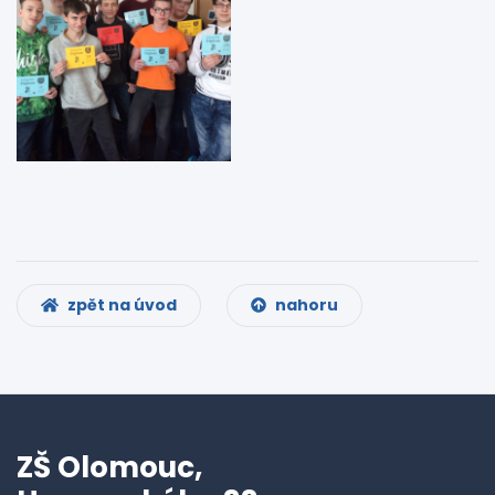
zpět na úvod
nahoru
ZŠ Olomouc,